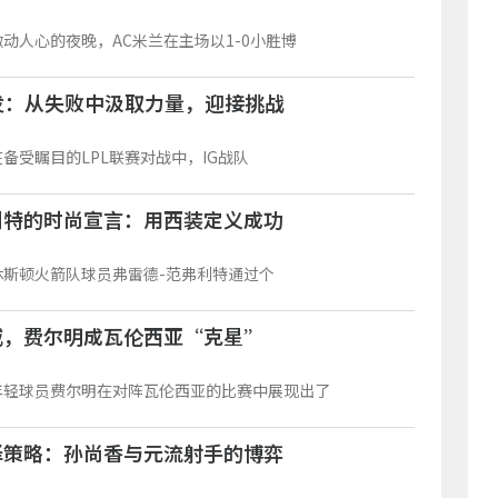
动人心的夜晚，AC米兰在主场以1-0小胜博
发：从失败中汲取力量，迎接挑战
，在备受瞩目的LPL联赛对战中，IG战队
利特的时尚宣言：用西装定义成功
日，休斯顿火箭队球员弗雷德-范弗利特通过个
威，费尔明成瓦伦西亚“克星”
年轻球员费尔明在对阵瓦伦西亚的比赛中展现出了
择策略：孙尚香与元流射手的博弈