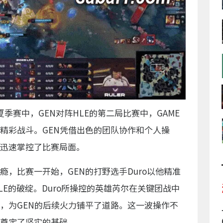
K夏季赛中，GEN对阵HLE的第二局比赛中，GAME
精彩战斗。GEN凭借出色的团队协作和个人操
迅速掌控了比赛局面。
，比赛一开始，GEN的打野选手Duro以他精准
E的破绽。Duro所操控的英雄芮尔在关键团战中
，为GEN的后续火力铺平了道路。这一波操作不
奠定了坚实的基础。