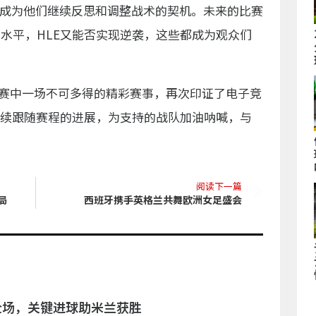
也成为他们继续反思和调整战术的契机。未来的比赛
高水平，HLE又能否实现逆袭，这些都成为观众们
夏季赛中一场不可多得的精彩赛事，再次印证了电子竞
续跟随赛程的进展，为支持的战队加油呐喊，与
阅读下一篇
局
西班牙携手英格兰共舞欧洲女足盛会
全场，关键进球助米兰获胜