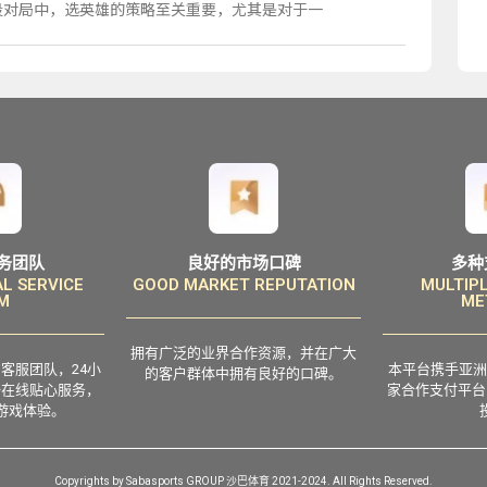
段对局中，选英雄的策略至关重要，尤其是对于一
务团队
良好的市场口碑
多种
L SERVICE
GOOD MARKET REPUTATION
MULTIP
M
ME
拥有广泛的业界合作资源，并在广大
客服团队，24小
本平台携手亚洲
的客户群体中拥有良好的口碑。
一在线贴心服务，
家合作支付平台
游戏体验。
Copyrights by Sabasports GROUP 沙巴体育 2021-2024. All Rights Reserved.