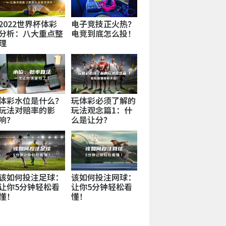
2022世界杯体彩
电子竞技正火热？
分析：八大重点整
电竞到底怎么投！
理
体彩水位是什么？
玩体彩必须了解的
玩法对赔率的影
玩法观念篇1：什
响？
么是让分？
该如何投注足球：
该如何投注网球：
让你5分钟轻松看
让你5分钟轻松看
懂！
懂！