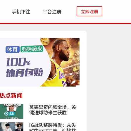
手机下注
平台注册
立即注册
热点新闻
莫德里奇闪耀全场，关
键进球助米兰获胜
IG战队整装待发：从失
败中汲取力量，迎接挑