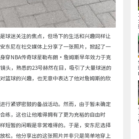
是球迷关注的焦点，但场下的生活和兴趣同样让
安东尼在社交媒体上分享了一张照片，掀起了一
身穿NBA传奇球星勒布朗·詹姆斯早年效力于克
对镜头，熟悉的23号赫然在目，吸引了大量球迷的
对篮球的兴趣，也无意中表达了他对詹姆斯的欣
进行紧锣密鼓的备战活动。然而，由于暂未确定
合练，这也让他难得拥有了更为充裕的自由时
样短暂的闲暇是非常难得的。于是，安东尼选择
放松。他分享出的这张照片并非只是简单地穿上