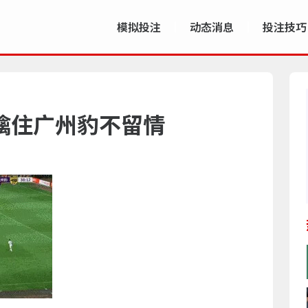
模拟投注
动态消息
投注技巧
擒住广州豹不留情