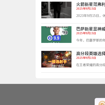
火箭新星范弗
2025年9月15日
2023年9月15
巴萨新星显神
2025年9月15日
今年，巴塞罗那的
高分段英雄选
2025年9月15日
在王者荣耀的高分