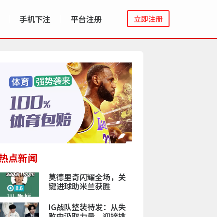
手机下注
平台注册
立即注册
热点新闻
莫德里奇闪耀全场，关
键进球助米兰获胜
IG战队整装待发：从失
败中汲取力量，迎接挑