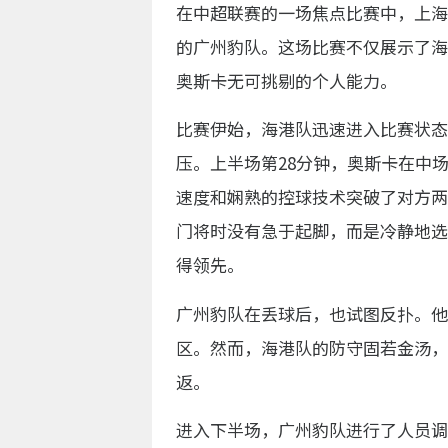
在中超联赛的一场焦点比赛中，上海
的广州豹队。这场比赛不仅展示了海
奥斯卡无可挑剔的个人能力。
比赛伊始，海港队迅速进入比赛状态
压。上半场第28分钟，奥斯卡在中
速度和娴熟的控球技术突破了对方两
门将时没有急于起脚，而是冷静地选
得领先。
广州豹队在丢球后，也试图反扑。他
区。然而，海港队的防守固若金汤，
返。
进入下半场，广州豹队进行了人员调