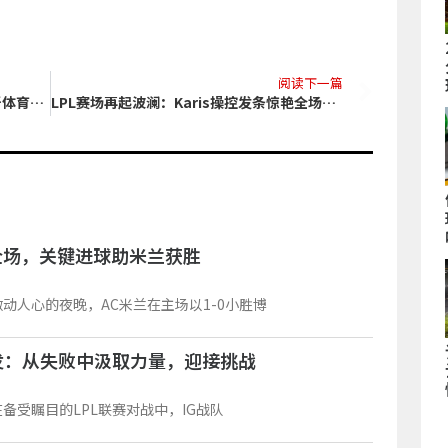
阅读下一篇
路易斯-苏亚雷斯家中惊魂夜后，葡萄牙体育加码求购意志坚定
LPL赛场再起波澜：Karis操控发条惊艳全场，上路大秀实力守住二塔
全场，关键进球助米兰获胜
动人心的夜晚，AC米兰在主场以1-0小胜博
发：从失败中汲取力量，迎接挑战
，在备受瞩目的LPL联赛对战中，IG战队