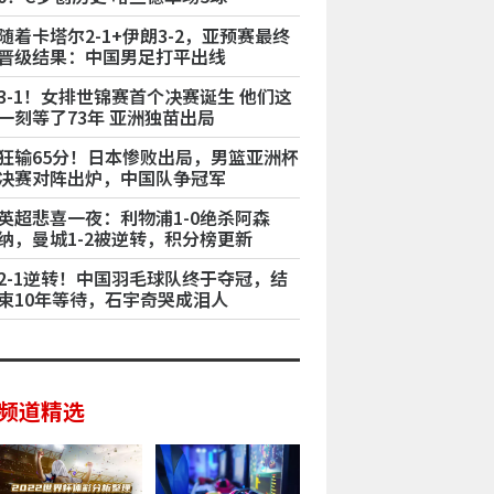
随着卡塔尔2-1+伊朗3-2，亚预赛最终
晋级结果：中国男足打平出线
3-1！女排世锦赛首个决赛诞生 他们这
一刻等了73年 亚洲独苗出局
狂输65分！日本惨败出局，男篮亚洲杯
决赛对阵出炉，中国队争冠军
英超悲喜一夜：利物浦1-0绝杀阿森
纳，曼城1-2被逆转，积分榜更新
2-1逆转！中国羽毛球队终于夺冠，结
束10年等待，石宇奇哭成泪人
频道精选