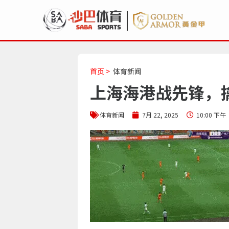
首页 >
体育新闻
上海海港战先锋，
体育新闻
7月 22, 2025
10:00 下午