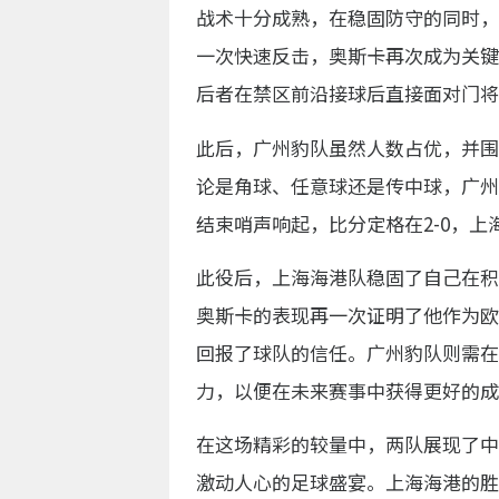
战术十分成熟，在稳固防守的同时，
一次快速反击，奥斯卡再次成为关键
后者在禁区前沿接球后直接面对门将
此后，广州豹队虽然人数占优，并围
论是角球、任意球还是传中球，广州
结束哨声响起，比分定格在2-0，
此役后，上海海港队稳固了自己在积
奥斯卡的表现再一次证明了他作为欧
回报了球队的信任。广州豹队则需在
力，以便在未来赛事中获得更好的成
在这场精彩的较量中，两队展现了中
激动人心的足球盛宴。上海海港的胜