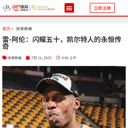
立即注册
首页 >
体育新闻
雷-阿伦：闪耀五十，凯尔特人的永恒传
奇
体育新闻
7月 21, 2025
9:00 上午