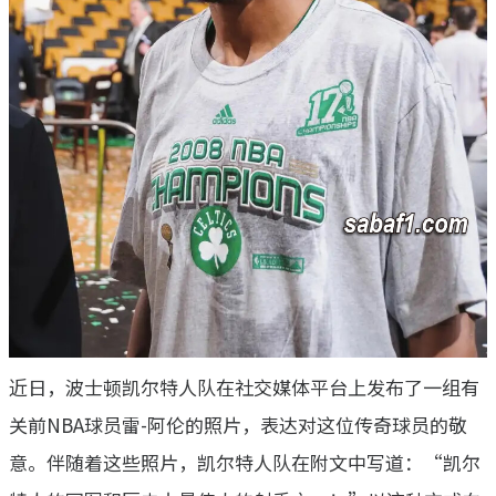
近日，波士顿凯尔特人队在社交媒体平台上发布了一组有
关前NBA球员雷-阿伦的照片，表达对这位传奇球员的敬
意。伴随着这些照片，凯尔特人队在附文中写道：“凯尔