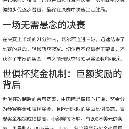
健的步伐逐步晋级，最终在决赛中快速锁定胜局。
一场无需悬念的决赛
在决赛上半场的21分钟内，切尔西连进三球，迅速结束了
比赛的悬念，轻松斩获冠军。切尔西不仅赢得了荣誉，还
获得了丰厚的奖金，与之前球队夺得欧冠奖金数额接近。
世俱杯奖金机制：巨额奖励的
背后
世俱杯改制后的首届赛事，由国际足联精心打造，奖金分
为参赛奖金和表现奖金，且欧洲球队的奖励比例最高。表
现奖金根据成绩提高，小组赛每场胜利有200万美元的奖
励，平局则有100万美元。此外，各阶段晋级奖金也层层