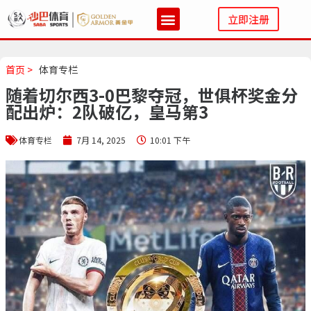
立即注册
首页 >
体育专栏
随着切尔西3-0巴黎夺冠，世俱杯奖金分
配出炉：2队破亿，皇马第3
体育专栏
7月 14, 2025
10:01 下午