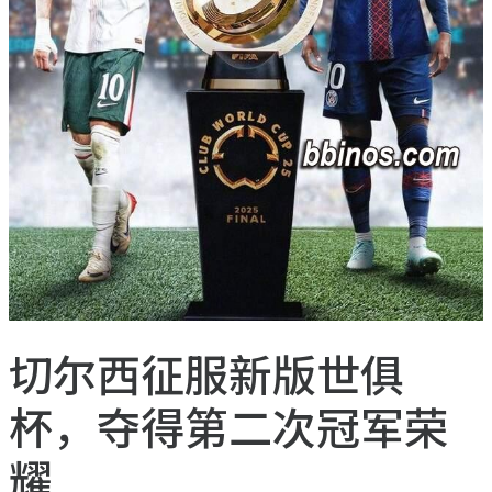
切尔西征服新版世俱
杯，夺得第二次冠军荣
耀