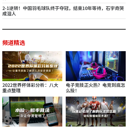
2-1逆转！中国羽毛球队终于夺冠，结束10年等待，石宇奇哭
成泪人
频道精选
2022世界杯体彩分析：八大
电子竞技正火热？电竞到底怎
重点整理
么投！