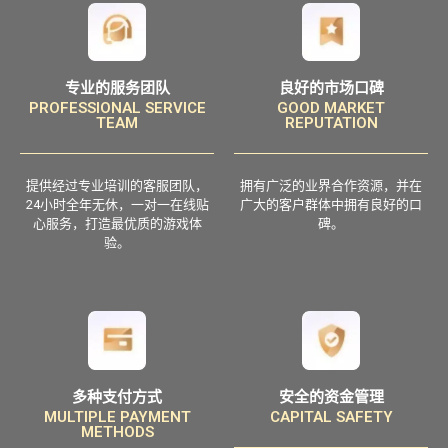
专业的服务团队
良好的市场口碑
PROFESSIONAL SERVICE
GOOD MARKET
TEAM
REPUTATION
提供经过专业培训的客服团队，
拥有广泛的业界合作资源，并在
24小时全年无休，一对一在线贴
广大的客户群体中拥有良好的口
心服务，打造最优质的游戏体
碑。
验。
多种支付方式
安全的资金管理
MULTIPLE PAYMENT
CAPITAL SAFETY
METHODS