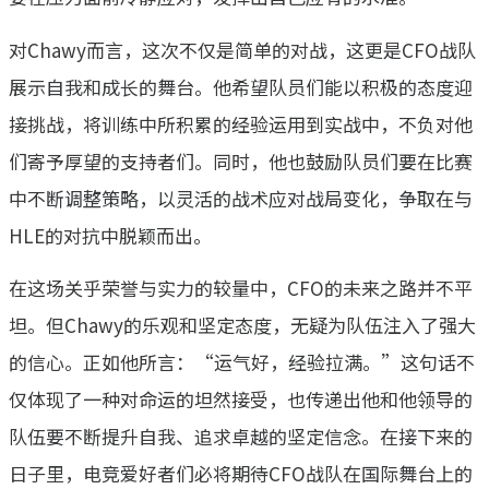
对Chawy而言，这次不仅是简单的对战，这更是CFO战队
展示自我和成长的舞台。他希望队员们能以积极的态度迎
接挑战，将训练中所积累的经验运用到实战中，不负对他
们寄予厚望的支持者们。同时，他也鼓励队员们要在比赛
中不断调整策略，以灵活的战术应对战局变化，争取在与
HLE的对抗中脱颖而出。
在这场关乎荣誉与实力的较量中，CFO的未来之路并不平
坦。但Chawy的乐观和坚定态度，无疑为队伍注入了强大
的信心。正如他所言：“运气好，经验拉满。”这句话不
仅体现了一种对命运的坦然接受，也传递出他和他领导的
队伍要不断提升自我、追求卓越的坚定信念。在接下来的
日子里，电竞爱好者们必将期待CFO战队在国际舞台上的