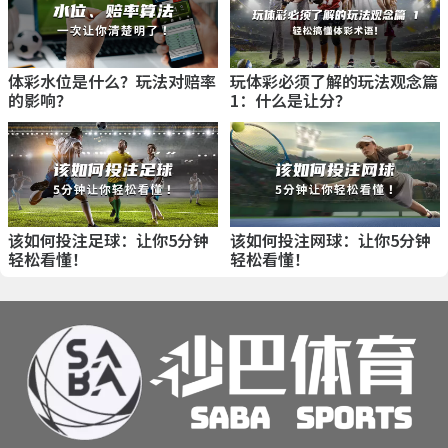
体彩水位是什么？玩法对赔率
玩体彩必须了解的玩法观念篇
的影响？
1：什么是让分？
该如何投注足球：让你5分钟
该如何投注网球：让你5分钟
轻松看懂！
轻松看懂！