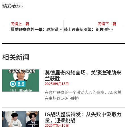
精彩表现。
阅读上一篇
阅读下一篇
夏季联赛意外一幕：球场错位上演尼克斯三人撞车
骑士迎来新引擎：朗佐-鲍尔助力推进快节奏篮球
相关新闻
莫德里奇闪耀全场，关键进球助米
兰获胜
2025年9月15日
在意甲联赛的一个激动人心的夜晚，AC米兰
在主场以1-0小胜博
IG战队整装待发：从失败中汲取力
量，迎接挑战
2025年9月15日