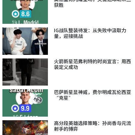
获胜
IG战队整装待发：从失败中汲取力
量，迎接挑战
火箭新星范弗利特的时尚宣言：用西
装定义成功
巴萨新星显神威，费尔明成瓦伦西亚
“克星”
高分段英雄选择策略：孙尚香与元流
射手的博弈