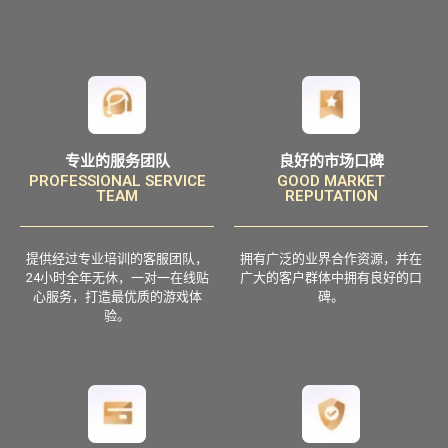
专业的服务团队
良好的市场口碑
PROFESSIONAL SERVICE
GOOD MARKET
TEAM
REPUTATION
提供经过专业培训的客服团队，
拥有广泛的业界合作资源，并在
24小时全年无休，一对一在线贴
广大的客户群体中拥有良好的口
心服务，打造最优质的游戏体
碑。
验。