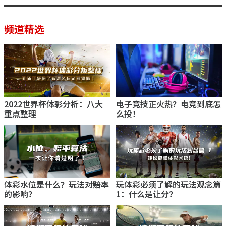
频道精选
2022世界杯体彩分析：八大
电子竞技正火热？电竞到底怎
重点整理
么投！
体彩水位是什么？玩法对赔率
玩体彩必须了解的玩法观念篇
的影响？
1：什么是让分？