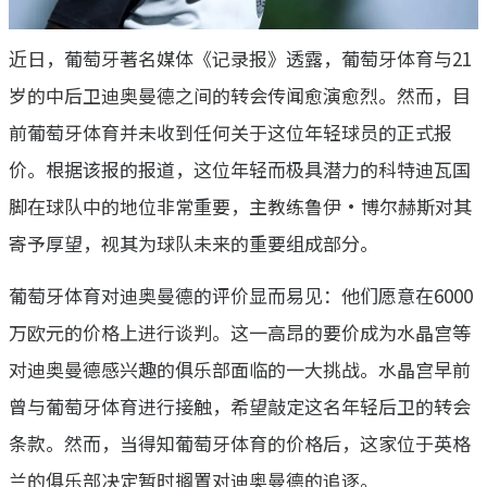
近日，葡萄牙著名媒体《记录报》透露，葡萄牙体育与21
岁的中后卫迪奥曼德之间的转会传闻愈演愈烈。然而，目
前葡萄牙体育并未收到任何关于这位年轻球员的正式报
价。根据该报的报道，这位年轻而极具潜力的科特迪瓦国
脚在球队中的地位非常重要，主教练鲁伊·博尔赫斯对其
寄予厚望，视其为球队未来的重要组成部分。
葡萄牙体育对迪奥曼德的评价显而易见：他们愿意在6000
万欧元的价格上进行谈判。这一高昂的要价成为水晶宫等
对迪奥曼德感兴趣的俱乐部面临的一大挑战。水晶宫早前
曾与葡萄牙体育进行接触，希望敲定这名年轻后卫的转会
条款。然而，当得知葡萄牙体育的价格后，这家位于英格
兰的俱乐部决定暂时搁置对迪奥曼德的追逐。