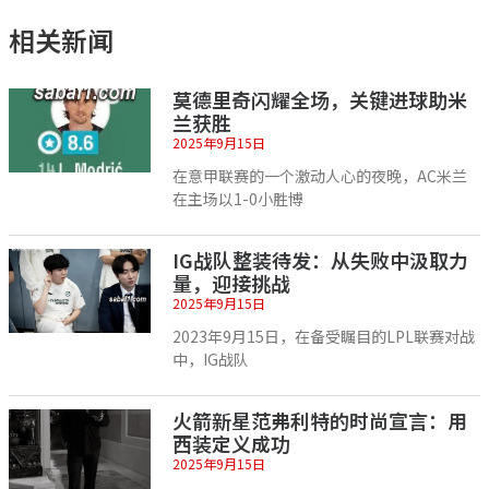
相关新闻
莫德里奇闪耀全场，关键进球助米
兰获胜
2025年9月15日
在意甲联赛的一个激动人心的夜晚，AC米兰
在主场以1-0小胜博
IG战队整装待发：从失败中汲取力
量，迎接挑战
2025年9月15日
2023年9月15日，在备受瞩目的LPL联赛对战
中，IG战队
火箭新星范弗利特的时尚宣言：用
西装定义成功
2025年9月15日