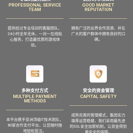
PROFESSIONAL SERVICE
GOOD MARKET
TEAM
REPUTATION
提供经过专业培训的客服团队，
拥有广泛的业界合作资源，并在
24小时全年无休，一对一在线贴
广大的客户群体中拥有良好的口
心服务，打造最优质的游戏体
碑。
验。
多种支付方式
安全的资金管理
MULTIPLE PAYMENT
CAPITAL SAFETY
METHODS
成熟完善的管理模式，集团实力
本平台携手亚洲顶级IT技术团队，
雄厚运营稳健，我们采用最先进
80家合作支付平台，让您随时随
的SSL安全加密机制，让资金得到
地轻松投注。
最安全的保障。