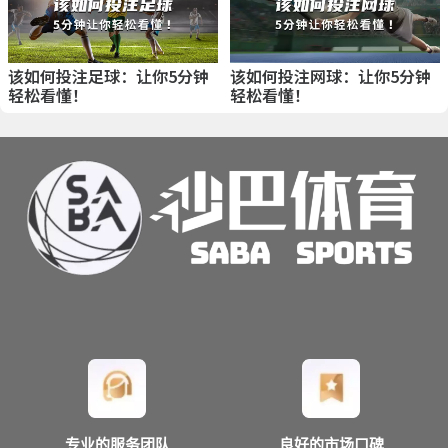
该如何投注足球：让你5分钟
该如何投注网球：让你5分钟
轻松看懂！
轻松看懂！
专业的服务团队
良好的市场口碑