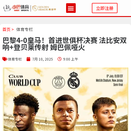
立即注册
首页 >
体育专栏
巴黎4-0皇马！首进世俱杯决赛 法比安双
响+登贝莱传射 姆巴佩哑火
体育专栏
7月 10, 2025
9:00 上午