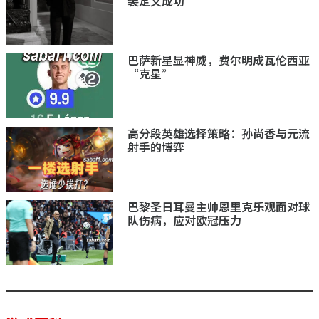
装定义成功
巴萨新星显神威，费尔明成瓦伦西亚
“克星”
高分段英雄选择策略：孙尚香与元流
射手的博弈
巴黎圣日耳曼主帅恩里克乐观面对球
队伤病，应对欧冠压力