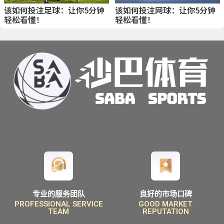
该如何投注足球：让你5分钟
该如何投注网球：让你5分钟
轻松看懂！
轻松看懂！
专业的服务团队
良好的市场口碑
PROFESSIONAL SERVICE
GOOD MARKET
TEAM
REPUTATION