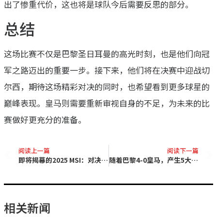
出了惨重代价，这也将是球队今后需要反思的部分。
总结
这场比赛不仅是巴黎圣日耳曼的高光时刻，也是他们向冠
军之路迈出的重要一步。接下来，他们将在决赛中迎战切
尔西，期待这场精彩对决的同时，也希望看到更多球星的
巅峰表现。皇马则需要重新审视自身的不足，为未来的比
赛做好更充分的准备。
阅读上一篇
阅读下一篇
即将揭幕的2025 MSI：对决前Faker和Ruler火花四射
随着巴黎4-0皇马，产生5大不可思议+2个事实，世俱杯决赛对阵诞生
相关新闻