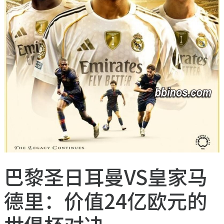
巴黎圣日耳曼VS皇家马
德里：价值24亿欧元的