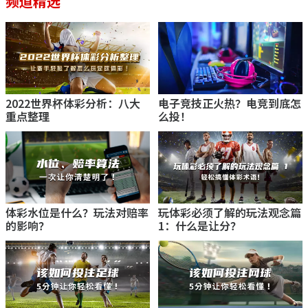
频道精选
2022世界杯体彩分析：八大
电子竞技正火热？电竞到底怎
重点整理
么投！
体彩水位是什么？玩法对赔率
玩体彩必须了解的玩法观念篇
的影响？
1：什么是让分？