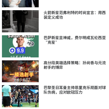
火箭新星范弗利特的时尚宣言：用西
装定义成功
巴萨新星显神威，费尔明成瓦伦西亚
“克星”
高分段英雄选择策略：孙尚香与元流
射手的博弈
巴黎圣日耳曼主帅恩里克乐观面对球
队伤病，应对欧冠压力