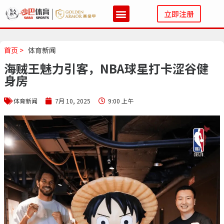
立即注册
首页 >
体育新闻
海贼王魅力引客，NBA球星打卡涩谷健
身房
体育新闻
7月 10, 2025
9:00 上午