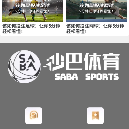
该如何投注足球：让你5分钟
该如何投注网球：让你5分钟
轻松看懂！
轻松看懂！