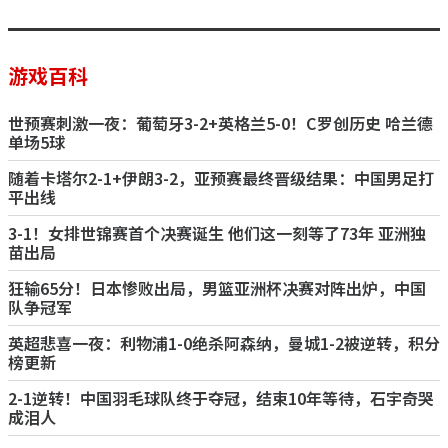
游戏百科
世预赛刺激一夜：葡萄牙3-2+英格兰5-0！C罗创历史 哈兰德
单场5球
随着卡塔尔2-1+伊朗3-2，亚预赛最终晋级结果：中国男足打
平出线
3-1！女排世锦赛首个决赛诞生 他们这一刻等了73年 亚洲独
苗出局
狂输65分！日本惨败出局，男篮亚洲杯决赛对阵出炉，中国
队争冠军
英超悲喜一夜：利物浦1-0绝杀阿森纳，曼城1-2被逆转，积分
榜更新
2-1逆转！中国羽毛球队终于夺冠，结束10年等待，石宇奇哭
成泪人