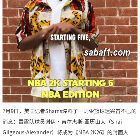
7月9日，美国记者Shams爆料了一则令篮球迷兴奋不已的
消息：雷霆队球员谢伊·吉尔杰斯-亚历山大（Shai
Gilgeous-Alexander）将成为《NBA 2K26》的封面人