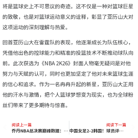
将是篮球史上不可思议的奇迹。这不仅是一种对篮球巨星
的致敬，也是对篮球运动意义的诠释，彰显了亚历山大对
这项运动的深刻理解与热爱。
回首亚历山大在雷霆队的表现，他逐渐成长为队伍核心，
凭借他出色的控球能力和精准的投篮技术不断推动球队向
前。此次获选为《NBA 2K26》封面人物毫无疑问是对他
努力与天赋的认可，同时也更加坚定了他对未来篮球生涯
的信心和追求。作为一名冉冉升起的新星，亚历山大正用
他的汗水与激情，把个人篮球梦想变为现实，也为全球粉
丝们带来了更多期待与惊喜。
阅读上一篇
阅读下一篇
乔丹NBA总决赛巅峰数据：从首冠到末冠的辉煌对比
中国女足2-2韩国！球员评分：2人高分，仅4人及格，最佳不是王霜