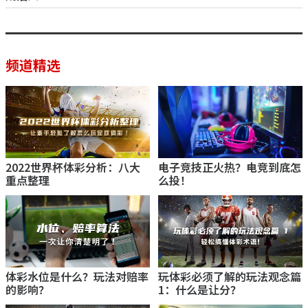
频道精选
2022世界杯体彩分析：八大
电子竞技正火热？电竞到底怎
重点整理
么投！
体彩水位是什么？玩法对赔率
玩体彩必须了解的玩法观念篇
的影响？
1：什么是让分？