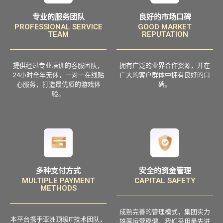
专业的服务团队
良好的市场口碑
PROFESSIONAL SERVICE
GOOD MARKET
TEAM
REPUTATION
提供经过专业培训的客服团队，
拥有广泛的业界合作资源，并在
24小时全年无休，一对一在线贴
广大的客户群体中拥有良好的口
心服务，打造最优质的游戏体
碑。
验。
多种支付方式
安全的资金管理
MULTIPLE PAYMENT
CAPITAL SAFETY
METHODS
成熟完善的管理模式，集团实力
本平台携手亚洲顶级IT技术团队，
雄厚运营稳健，我们采用最先进