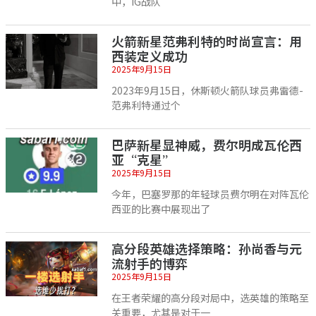
中，IG战队
火箭新星范弗利特的时尚宣言：用
西装定义成功
2025年9月15日
2023年9月15日，休斯顿火箭队球员弗雷德-
范弗利特通过个
巴萨新星显神威，费尔明成瓦伦西
亚“克星”
2025年9月15日
今年，巴塞罗那的年轻球员费尔明在对阵瓦伦
西亚的比赛中展现出了
高分段英雄选择策略：孙尚香与元
流射手的博弈
2025年9月15日
在王者荣耀的高分段对局中，选英雄的策略至
关重要，尤其是对于一