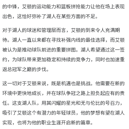
的中锋，艾顿的运动能力和篮板拼抢能力让他在场上表现
出色，这恰好弥补了湖人在某些方面的不足。
对于湖人的球迷和管理层而言，艾顿的到来令人充满期
待。湖人一直以来都在寻找补强内线的最佳选择，而艾顿
被认为是推动球队前进的重要拼图。湖人希望通过这一签
约，为球队带来更加稳定和持续的竞争力，同时也加速重
返总冠军之巅的步伐。
这一切对于艾顿来说，既是机遇也是挑战。他需要在新的
环境中更快地成长，并在球队争冠之路上担负起应有的责
任。这支湖人队，用其闪耀的星光和无与伦比的号召力，
吸引了艾顿这个有潜力的年轻球员，他的梦想有望在湖人
实现，也将为他的职业生涯开启新的篇章。