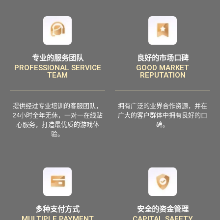
专业的服务团队
良好的市场口碑
PROFESSIONAL SERVICE
GOOD MARKET
TEAM
REPUTATION
提供经过专业培训的客服团队，
拥有广泛的业界合作资源，并在
24小时全年无休，一对一在线贴
广大的客户群体中拥有良好的口
心服务，打造最优质的游戏体
碑。
验。
多种支付方式
安全的资金管理
MULTIPLE PAYMENT
CAPITAL SAFETY