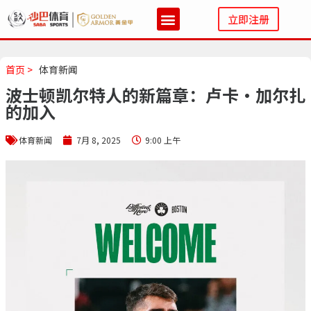
立即注册
首页 >
体育新闻
波士顿凯尔特人的新篇章：卢卡·加尔扎
的加入
体育新闻
7月 8, 2025
9:00 上午