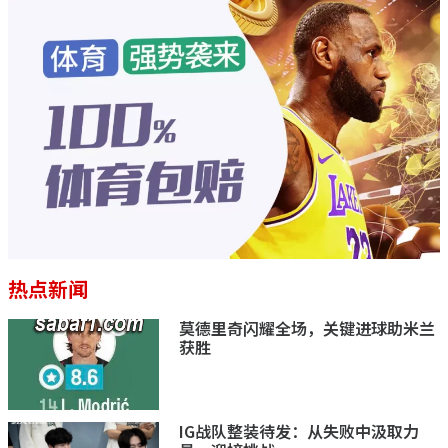
热点新闻
莫德里奇闪耀全场，关键进球助米兰
获胜
IG战队整装待发：从失败中汲取力