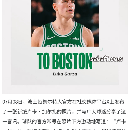
07月08日，波士顿凯尔特人官方在社交媒体平台X上发布
了一张新援卢卡·加尔扎的照片，并与广大球迷分享了这
一喜讯。球队的官方账号在照片下方激动地写道：“卢卡