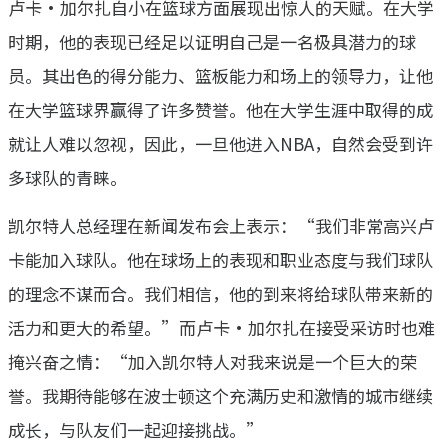
卢卡·加尔扎自小在篮球方面展现出惊人的天赋。在大学
时期，他的表现已经足以证明自己是一名极具潜力的球
员。其出色的得分能力、篮板能力和场上的领导力，让他
在大学篮球界赢得了许多赞誉。他在大学生涯中取得的成
就让人难以忽视，因此，一旦他进入NBA，自然会受到许
多球队的青睐。
凯尔特人总经理在新闻发布会上表示：“我们非常高兴卢
卡能加入球队。他在球场上的表现和职业态度与我们球队
的理念不谋而合。我们相信，他的到来将给球队带来新的
活力和更大的希望。”而卢卡·加尔扎在接受采访时也难
掩兴奋之情：“加入凯尔特人对我来说是一个巨大的荣
誉。我期待能够在波士顿这个充满历史和激情的城市继续
成长，与队友们一起迎接挑战。”