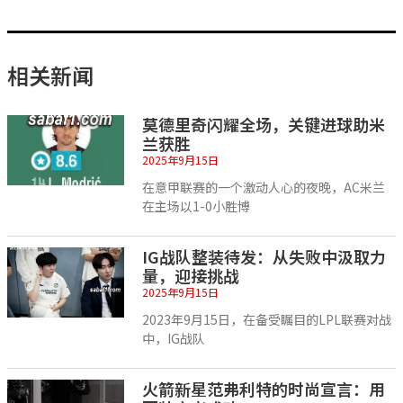
相关新闻
莫德里奇闪耀全场，关键进球助米
兰获胜
2025年9月15日
在意甲联赛的一个激动人心的夜晚，AC米兰
在主场以1-0小胜博
IG战队整装待发：从失败中汲取力
量，迎接挑战
2025年9月15日
2023年9月15日，在备受瞩目的LPL联赛对战
中，IG战队
火箭新星范弗利特的时尚宣言：用