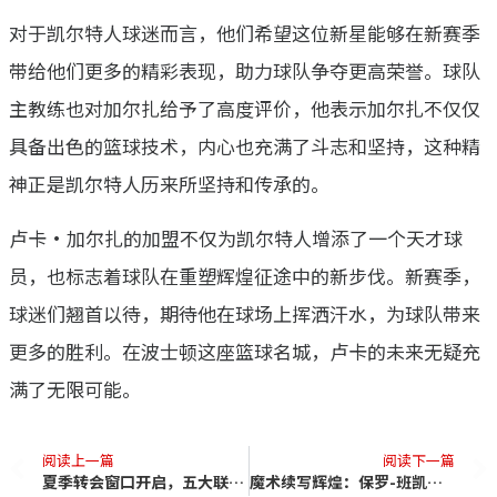
对于凯尔特人球迷而言，他们希望这位新星能够在新赛季
带给他们更多的精彩表现，助力球队争夺更高荣誉。球队
主教练也对加尔扎给予了高度评价，他表示加尔扎不仅仅
具备出色的篮球技术，内心也充满了斗志和坚持，这种精
神正是凯尔特人历来所坚持和传承的。
卢卡·加尔扎的加盟不仅为凯尔特人增添了一个天才球
员，也标志着球队在重塑辉煌征途中的新步伐。新赛季，
球迷们翘首以待，期待他在球场上挥洒汗水，为球队带来
更多的胜利。在波士顿这座篮球名城，卢卡的未来无疑充
满了无限可能。
阅读上一篇
阅读下一篇
夏季转会窗口开启，五大联赛最小一线队名单揭示球队补强需求
魔术续写辉煌：保罗-班凯罗续约五年将成焦点