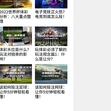
2022世界杯体彩
电子竞技正火热？
分析：八大重点整
电竞到底怎么投！
理
体彩水位是什么？
玩体彩必须了解的
玩法对赔率的影
玩法观念篇1：什
响？
么是让分？
该如何投注足球：
该如何投注网球：
让你5分钟轻松看
让你5分钟轻松看
懂！
懂！