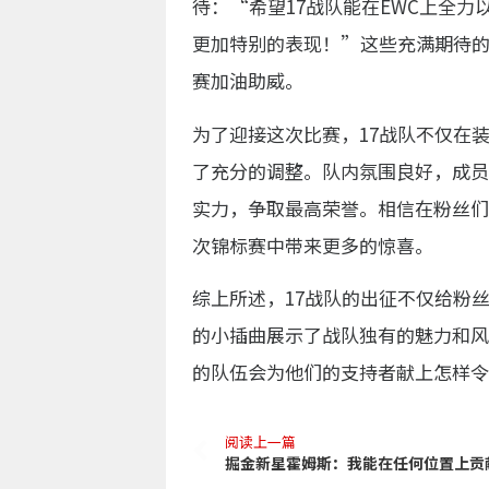
待：“希望17战队能在EWC上全
更加特别的表现！”这些充满期待
赛加油助威。
为了迎接这次比赛，17战队不仅在
了充分的调整。队内氛围良好，成员
实力，争取最高荣誉。相信在粉丝们
次锦标赛中带来更多的惊喜。
综上所述，17战队的出征不仅给粉
的小插曲展示了战队独有的魅力和风
的队伍会为他们的支持者献上怎样令
阅读上一篇