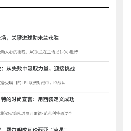
全场，关键进球助米兰获胜
动人心的夜晚，AC米兰在主场以1-0小胜博
发：从失败中汲取力量，迎接挑战
，在备受瞩目的LPL联赛对战中，IG战队
利特的时尚宣言：用西装定义成功
日，休斯顿火箭队球员弗雷德-范弗利特通过个
威，费尔明成瓦伦西亚“克星”