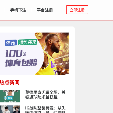
手机下注
平台注册
立即注册
热点新闻
莫德里奇闪耀全场，关
键进球助米兰获胜
IG战队整装待发：从失
败中汲取力量，迎接挑