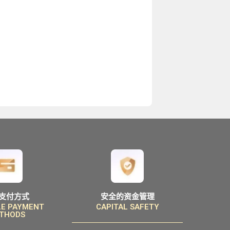
支付方式
安全的资金管理
LE PAYMENT
CAPITAL SAFETY
THODS