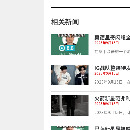
相关新闻
莫德里奇闪耀
2025年9月15日
在意甲联赛的一个激
IG战队整装待
2025年9月15日
2023年9月15日
火箭新星范弗
2025年9月15日
2023年9月15
巴萨新星显神