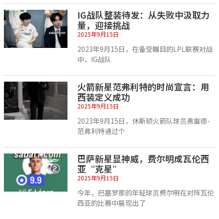
IG战队整装待发：从失败中汲取力
量，迎接挑战
2025年9月15日
2023年9月15日，在备受瞩目的LPL联赛对战
中，IG战队
火箭新星范弗利特的时尚宣言：用
西装定义成功
2025年9月15日
2023年9月15日，休斯顿火箭队球员弗雷德-
范弗利特通过个
巴萨新星显神威，费尔明成瓦伦西
亚“克星”
2025年9月15日
今年，巴塞罗那的年轻球员费尔明在对阵瓦伦
西亚的比赛中展现出了