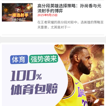
高分段英雄选择策略：孙尚香与元
流射手的博弈
2025年9月15日
在王者荣耀的高分段对局中，选英雄的策略至
关重要，尤其是对于一