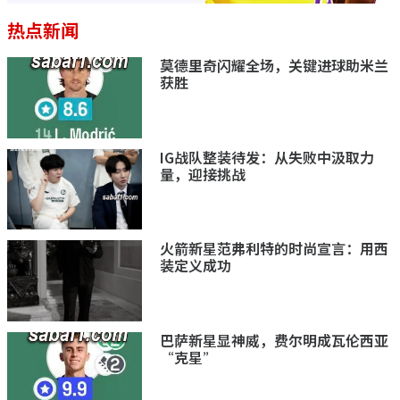
热点新闻
莫德里奇闪耀全场，关键进球助米兰
获胜
IG战队整装待发：从失败中汲取力
量，迎接挑战
火箭新星范弗利特的时尚宣言：用西
装定义成功
巴萨新星显神威，费尔明成瓦伦西亚
“克星”