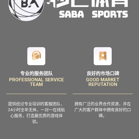
专业的服务团队
良好的市场口碑
PROFESSIONAL SERVICE
GOOD MARKET
TEAM
REPUTATION
提供经过专业培训的客服团队，
拥有广泛的业界合作资源，并在
24小时全年无休，一对一在线贴
广大的客户群体中拥有良好的口
心服务，打造最优质的游戏体
碑。
验。