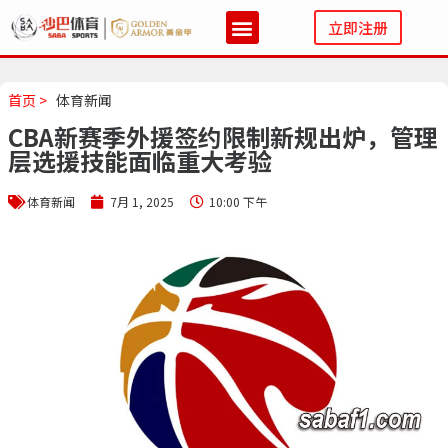
立即注册
首页 >
体育新闻
CBA新赛季外援签约限制新规出炉，管理
层选援技能面临重大考验
体育新闻
7月 1, 2025
10:00 下午