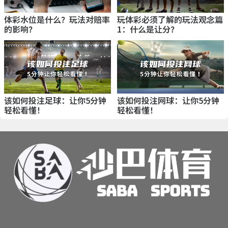
体彩水位是什么？玩法对赔率
玩体彩必须了解的玩法观念篇
的影响？
1：什么是让分？
该如何投注足球：让你5分钟
该如何投注网球：让你5分钟
轻松看懂！
轻松看懂！