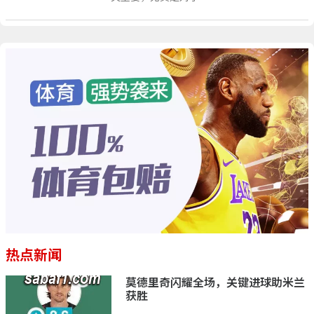
热点新闻
莫德里奇闪耀全场，关键进球助米兰
获胜