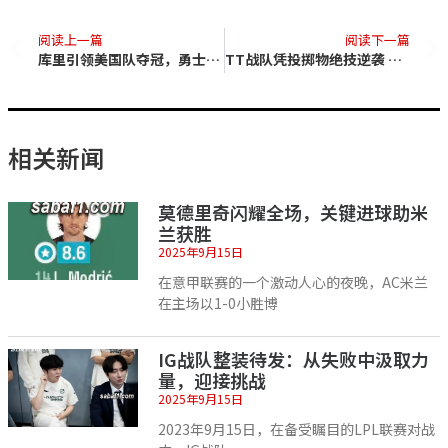
阅读上一篇
阅读下一篇
库里引领美国队夺冠，勇士官方赞誉其奥运会完美表现
TT战队凭投掷物绝技逆袭 绝地求生赛场亮眼表现助力WBG重回巅峰
相关新闻
莫德里奇闪耀全场，关键进球助米
兰获胜
2025年9月15日
在意甲联赛的一个激动人心的夜晚，AC米兰
在主场以1-0小胜博
IG战队整装待发：从失败中汲取力
量，迎接挑战
2025年9月15日
2023年9月15日，在备受瞩目的LPL联赛对战