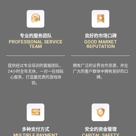
专业的服务团队
良好的市场口碑
PROFESSIONAL SERVICE
GOOD MARKET
TEAM
REPUTATION
提供经过专业培训的客服团队，
拥有广泛的业界合作资源，并在
24小时全年无休，一对一在线贴
广大的客户群体中拥有良好的口
心服务，打造最优质的游戏体
碑。
验。
多种支付方式
安全的资金管理
MULTIPLE PAYMENT
CAPITAL SAFETY