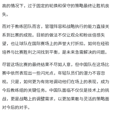
高的情况下，过于固定的轮换和保守的策略最终让胜机丧
失。
而对于教练团队而言，管理阵容和战略执行的能力直接关
系到比赛的成败。目前的做法不仅让观众和粉丝倍感失
望，也让球队在国际赛场上的声誉大打折扣。如何在经验
培养与比赛胜利之间找到平衡，是未来急需解决的问题。
尽管这场比赛的最终结果不尽如人意，但中国队在这场比
赛中依然表现出一些闪光点，年轻队员们的潜力不容忽
视。只是，如何更为有效地调动他们在场上的表现，成为
今后教练组的关键任务。中国队面临不仅仅是技术上的挑
战，更是战略上的调整需求，以更加果敢与灵活的策略面
对今后的对手。