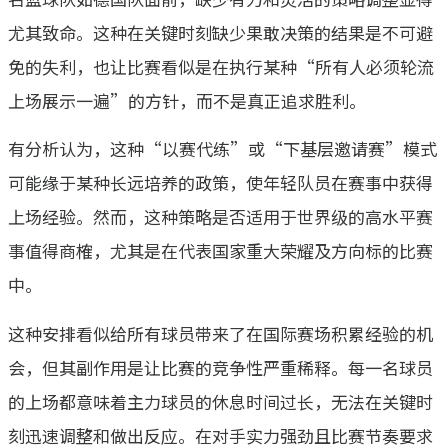
尤其致命。这种在关键时刻缺少果敢决策的结果是不可避
免的失利，也让比赛看似是在执行某种“所有人必须轮流
上场展示一遍”的方针，而不是真正追求胜利。
有分析认为，这种“以赛代练”或“下基层邀请赛”模式
可能缘于某种长远培养的政策，使年轻队员在赛事中获得
上场经验。然而，这种策略是否适用于世界级的高水平赛
事值得商榷，尤其是在代表国家重大荣耀及方向标的比赛
中。
这种安排看似给所有球员带来了在国际赛场积累经验的机
会，但其副作用是让比赛的竞争性严重稀释。每一名球员
的上场都意味着主力球员的休息时间过长，无法在关键时
刻迅速调整和做出反应。在对手实力强劲且比赛节奏要求