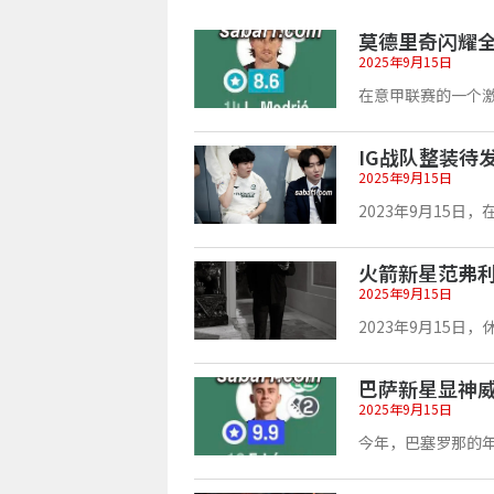
莫德里奇闪耀
2025年9月15日
在意甲联赛的一个激
IG战队整装待
2025年9月15日
2023年9月15日
火箭新星范弗
2025年9月15日
2023年9月15
巴萨新星显神
2025年9月15日
今年，巴塞罗那的