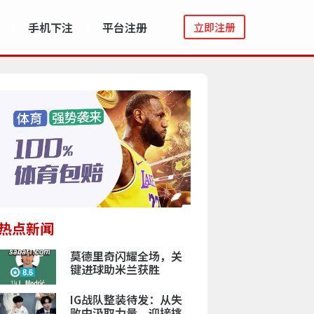
手机下注
平台注册
立即注册
热点新闻
莫德里奇闪耀全场，关
键进球助米兰获胜
IG战队整装待发：从失
败中汲取力量，迎接挑