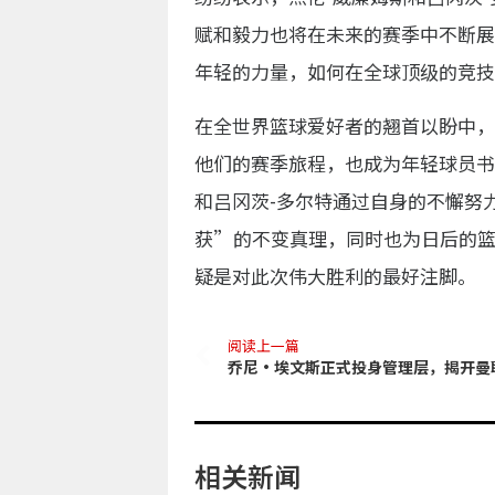
赋和毅力也将在未来的赛季中不断展
年轻的力量，如何在全球顶级的竞技
在全世界篮球爱好者的翘首以盼中，
他们的赛季旅程，也成为年轻球员书
和吕冈茨-多尔特通过自身的不懈努
获”的不变真理，同时也为日后的
疑是对此次伟大胜利的最好注脚。
阅读上一篇
相关新闻