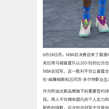
6月24日讯，NBA总决赛迎来了最
克拉荷马城雷霆队以103-91的比分击
NBA总冠军。这一胜利不仅让雷霆
伦-威廉姆斯和吕冈茨-多尔特职业
作为阿迪达斯品牌旗下的重要签约球
目。两人不仅拥有超凡的个人实力和
配色的球鞋。这次的总冠军不仅是他