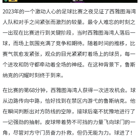
2023年的一个激动人心的足球比赛之夜见证了西雅图海湾
人队和对手之间紧张而激烈的较量。最令人难忘的时刻之
一出现在比赛进行到关键阶段，当时西雅图海湾人落后一
球，而场上氛围充满了竞争和期待。随着时间的推移，比
赛气氛愈发紧张，观众的目光紧紧盯着场上的球员，每一
个进攻和防守都牵动着全场的神经。在这种背景下，鲁斯
纳克的闪耀时刻终于到来。
在比赛的第68分钟，西雅图海湾人获得一次进攻机会。球
从边路传向中路，恰好找到在禁区内游弋的鲁斯纳克。他
在瞬间判断出对方防线的空隙，接球后毫不犹豫地进行了
一记强劲的抽射。皮球带着势不可挡的力量飞向球门的一
角，尽管对方守门员奋力扑救，但仍无能为力。球进了！