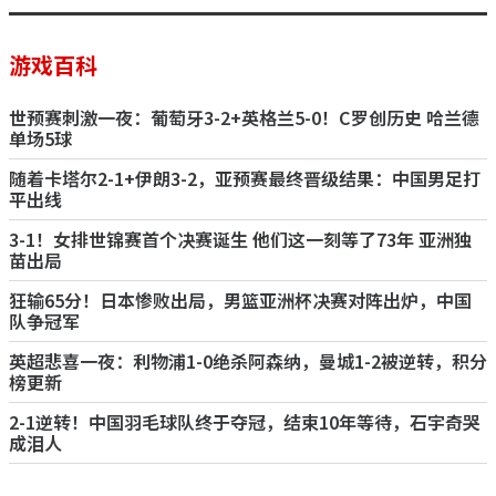
游戏百科
世预赛刺激一夜：葡萄牙3-2+英格兰5-0！C罗创历史 哈兰德
单场5球
随着卡塔尔2-1+伊朗3-2，亚预赛最终晋级结果：中国男足打
平出线
3-1！女排世锦赛首个决赛诞生 他们这一刻等了73年 亚洲独
苗出局
狂输65分！日本惨败出局，男篮亚洲杯决赛对阵出炉，中国
队争冠军
英超悲喜一夜：利物浦1-0绝杀阿森纳，曼城1-2被逆转，积分
榜更新
2-1逆转！中国羽毛球队终于夺冠，结束10年等待，石宇奇哭
成泪人