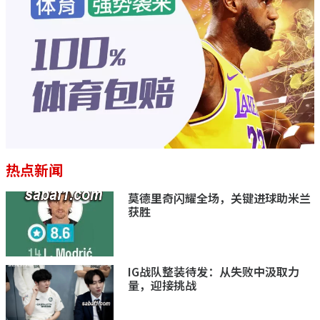
热点新闻
莫德里奇闪耀全场，关键进球助米兰
获胜
IG战队整装待发：从失败中汲取力
量，迎接挑战