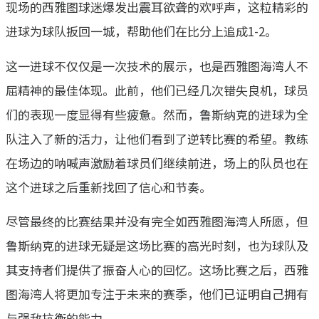
现场的西雅图球迷爆发出震耳欲聋的欢呼声，这粒精彩的
进球为球队扳回一城，帮助他们在比分上追成1-2。
这一进球不仅仅是一次技术的展示，也是西雅图海湾人不
屈精神的最佳体现。此前，他们已经几次错失良机，球员
们的表现一度显得有些疲惫。然而，鲁斯纳克的进球为全
队注入了新的活力，让他们看到了逆转比赛的希望。教练
在场边的呐喊声激励着球员们继续前进，场上的队员也在
这个进球之后重新找回了信心和节奏。
尽管最终的比赛结果并没有完全如西雅图海湾人所愿，但
鲁斯纳克的进球无疑是这场比赛的高光时刻，也为球队及
其支持者们提供了振奋人心的回忆。这场比赛之后，西雅
图海湾人将更加专注于未来的赛季，他们已证明自己拥有
与强敌抗衡的能力。