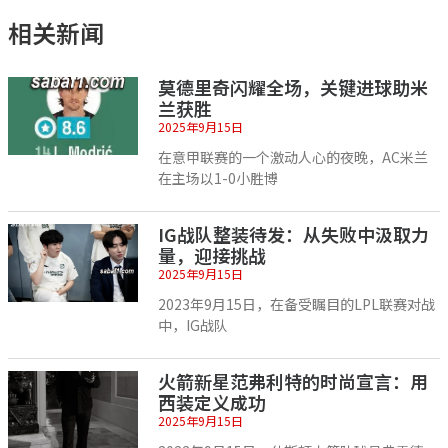
相关新闻
莫德里奇闪耀全场，关键进球助米
兰获胜
2025年9月15日
在意甲联赛的一个激动人心的夜晚，AC米兰
在主场以1-0小胜博
IG战队整装待发：从失败中汲取力
量，迎接挑战
2025年9月15日
2023年9月15日，在备受瞩目的LPL联赛对战
中，IG战队
火箭新星范弗利特的时尚宣言：用
西装定义成功
2025年9月15日