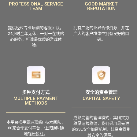
PROFESSIONAL SERVICE
GOOD MARKET
TEAM
REPUTATION
提供经过专业培训的客服团队，
拥有广泛的业界合作资源，并在
24小时全年无休，一对一在线贴
广大的客户群体中拥有良好的口
心服务，打造最优质的游戏体
碑。
验。
多种支付方式
安全的资金管理
MULTIPLE PAYMENT
CAPITAL SAFETY
METHODS
成熟完善的管理模式，集团实力
本平台携手亚洲顶级IT技术团队，
雄厚运营稳健，我们采用最先进
80家合作支付平台，让您随时随
的SSL安全加密机制，让资金得到
地轻松投注。
最安全的保障。