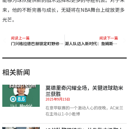
来，他的不断完善与成长，无疑将在NBA舞台上绽放更多
光芒。
阅读上一篇
阅读下一篇
门兴格拉德巴赫锁定町野修斗，夏季转会全面加速
湖人队迈入新时代：詹姆斯与东契奇期待新管理层的到来
相关新闻
莫德里奇闪耀全场，关键进球助米
兰获胜
2025年9月15日
在意甲联赛的一个激动人心的夜晚，AC米兰
在主场以1-0小胜博