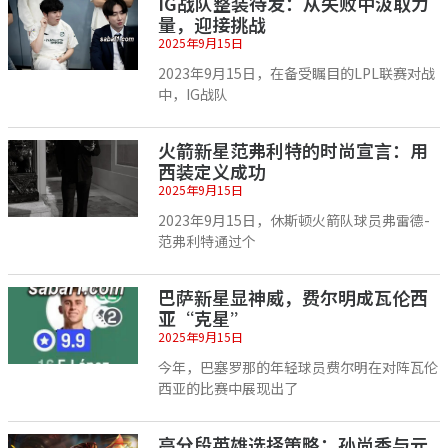
IG战队整装待发：从失败中汲取力
量，迎接挑战
2025年9月15日
2023年9月15日，在备受瞩目的LPL联赛对战
中，IG战队
火箭新星范弗利特的时尚宣言：用
西装定义成功
2025年9月15日
2023年9月15日，休斯顿火箭队球员弗雷德-
范弗利特通过个
巴萨新星显神威，费尔明成瓦伦西
亚“克星”
2025年9月15日
今年，巴塞罗那的年轻球员费尔明在对阵瓦伦
西亚的比赛中展现出了
高分段英雄选择策略：孙尚香与元