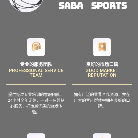
专业的服务团队
良好的市场口碑
PROFESSIONAL SERVICE
GOOD MARKET
TEAM
REPUTATION
提供经过专业培训的客服团队，
拥有广泛的业界合作资源，并在
24小时全年无休，一对一在线贴
广大的客户群体中拥有良好的口
心服务，打造最优质的游戏体
碑。
验。