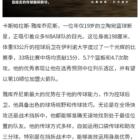
卡斯帕拉斯-雅库乔尼斯，一位年仅19岁的立陶宛篮球新
星，正吸引着众多NBA球队的目光。这位身高198厘米、
体重93公斤的控球后卫在伊利诺大学度过了一个光辉的比
赛季，33场比赛中场均贡献15分、5.7个篮板和4.7次助
攻。他的优秀表现让他在选秀预测中位列乐透区，并有望
以第10顺位加盟火箭队。
雅库乔尼斯最大的优势在于他的传球能力，作为控球后
卫，他具备出色的球场视野和传球技巧。无论是在全场快
攻还是战术挡拆中，他都能够准确无误地找到处于最佳位
置的队友。他的传球方式多样，自如运用口袋传球和助攻
三分球。特别是在挡拆战术中，能够高效运用身高优势，