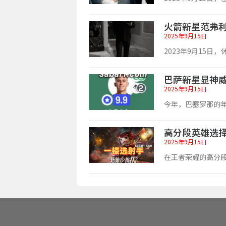
火箭新星范弗
2025年9月15日
2023年9月15
巴萨新星显神
2025年9月15日
今年，巴塞罗那的
高分段英雄选
2025年9月15日
在王者荣耀的高分