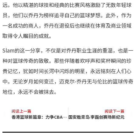
远。他以精湛的球技和经典的比赛风格激励了无数年轻球
员，他们以乔丹为榜样追寻自己的篮球梦想。此外，作为
一名成功的商人，乔丹在退役后也继续在体育及商业领域
取得令人瞩目的成就。
Slam的这一分享，不仅是对乔丹职业生涯的重温，也是一
种对篮球传奇的致敬。那些伴随着欢呼声和奖杯瞬间的珍
贵记忆，犹如时间长河中闪烁的明星，永远铭刻在人们心
中。无论岁月如何变迁，迈克尔-乔丹无与伦比的篮球传奇
地位，永远不会被抹去。
阅读上一篇
阅读下一篇
香港篮球新篇章：力争CBA席位的金牛梦
国安胜青岛 李磊创赛场新纪元