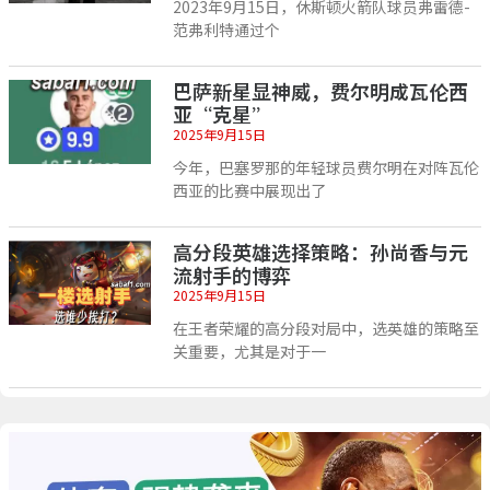
2023年9月15日，休斯顿火箭队球员弗雷德-
范弗利特通过个
巴萨新星显神威，费尔明成瓦伦西
亚“克星”
2025年9月15日
今年，巴塞罗那的年轻球员费尔明在对阵瓦伦
西亚的比赛中展现出了
高分段英雄选择策略：孙尚香与元
流射手的博弈
2025年9月15日
在王者荣耀的高分段对局中，选英雄的策略至
关重要，尤其是对于一