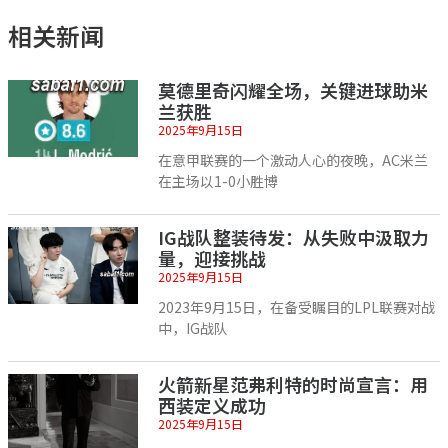
相关新闻
莫德里奇闪耀全场，关键进球助米
兰获胜
2025年9月15日
在意甲联赛的一个激动人心的夜晚，AC米兰
在主场以1-0小胜博
IG战队整装待发：从失败中汲取力
量，迎接挑战
2025年9月15日
2023年9月15日，在备受瞩目的LPL联赛对战
中，IG战队
火箭新星范弗利特的时尚宣言：用
西装定义成功
2025年9月15日