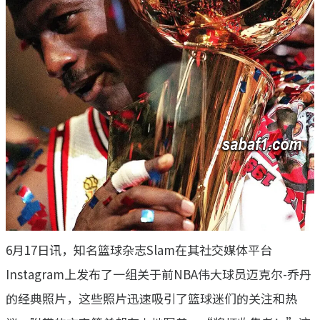
6月17日讯，知名篮球杂志Slam在其社交媒体平台
Instagram上发布了一组关于前NBA伟大球员迈克尔-乔丹
的经典照片，这些照片迅速吸引了篮球迷们的关注和热