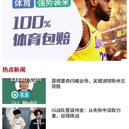
热点新闻
莫德里奇闪耀全场，关键进球助米兰
获胜
IG战队整装待发：从失败中汲取力
量，迎接挑战