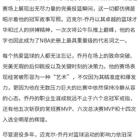
赛场上展现出无尽力量的完美投篮瞬间，这一切都仿佛是
昭示着他的冠军故事写照。迈克尔-乔丹以其卓越的篮球才
华和过人的拼搏精神，一次次将公牛队推上巅峰，他的名
字也因此成为了NBA史册上最具重量级的代名词之一。
每个热爱篮球的人都无法忘记，乔丹在场上的致命突破、
完美无瑕的后仰跳投以及关键时刻的决策力。他的赛场表
现经常被形容为一种“艺术”，不仅因为其精准度和爆发
力，更因为他在无数压力巨大的比赛中依然保持冷静从容
的心态。乔丹的职业生涯成就远不止于六个总冠军戒指，
还有他五次斩获的常规赛MVP、六次总决赛MVP和十四次
入选全明星的辉煌。
尽管退役多年，迈克尔-乔丹对篮球运动的影响力依旧深