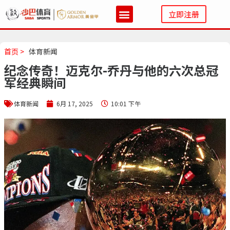
立即注册
首页 >
体育新闻
纪念传奇！迈克尔-乔丹与他的六次总冠
军经典瞬间
体育新闻
6月 17, 2025
10:01 下午