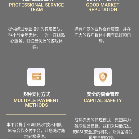
PROFESSIONAL SERVICE
GOOD MARKET
TEAM
REPUTATION
提供经过专业培训的客服团队，
拥有广泛的业界合作资源，并在
24小时全年无休，一对一在线贴
广大的客户群体中拥有良好的口
心服务，打造最优质的游戏体
碑。
验。
多种支付方式
安全的资金管理
MULTIPLE PAYMENT
CAPITAL SAFETY
METHODS
成熟完善的管理模式，集团实力
本平台携手亚洲顶级IT技术团队，
雄厚运营稳健，我们采用最先进
80家合作支付平台，让您随时随
的SSL安全加密机制，让资金得到
地轻松投注。
最安全的保障。