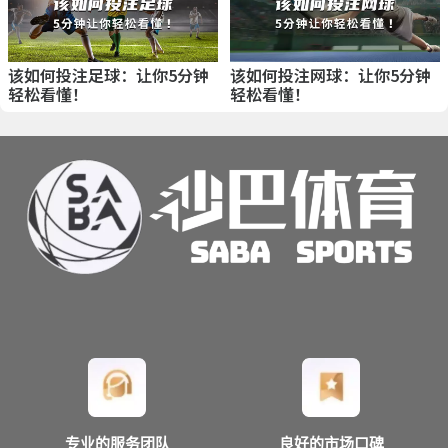
该如何投注足球：让你5分钟
该如何投注网球：让你5分钟
轻松看懂！
轻松看懂！
专业的服务团队
良好的市场口碑