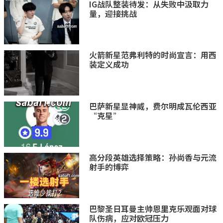
IG战队整装待发：从失败中汲取力
量，迎接挑战
火箭新星范弗利特的时尚宣言：用西
装定义成功
巴萨新星显神威，费尔明成瓦伦西亚
“克星”
高分段英雄选择策略：孙尚香与元流
射手的博弈
巴黎圣日耳曼主帅恩里克乐观面对球
队伤病，应对欧冠压力