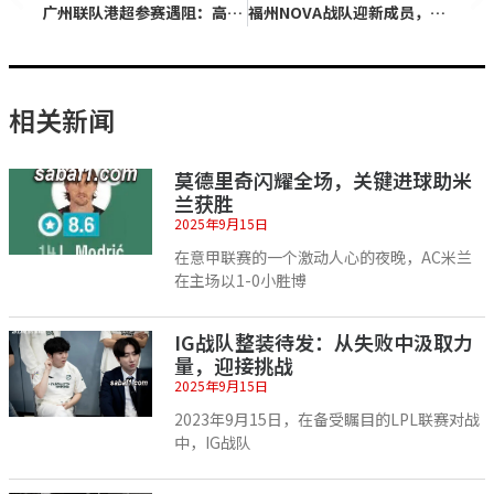
广州联队港超参赛遇阻：高昂押金及香港俱乐部反对声音
福州NOVA战队迎新成员，前苏州KSG选手77H宣布加盟
相关新闻
莫德里奇闪耀全场，关键进球助米
兰获胜
2025年9月15日
在意甲联赛的一个激动人心的夜晚，AC米兰
在主场以1-0小胜博
IG战队整装待发：从失败中汲取力
量，迎接挑战
2025年9月15日
2023年9月15日，在备受瞩目的LPL联赛对战
中，IG战队