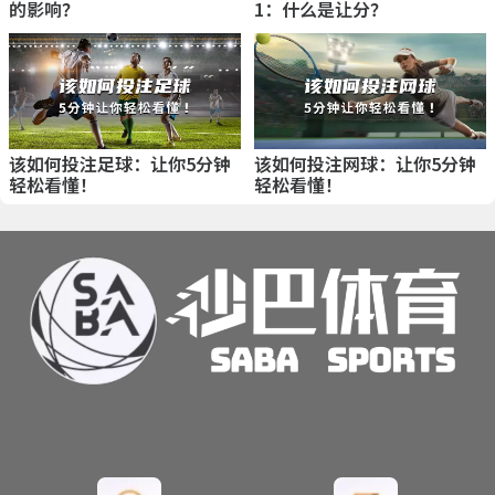
的影响？
1：什么是让分？
该如何投注足球：让你5分钟
该如何投注网球：让你5分钟
轻松看懂！
轻松看懂！