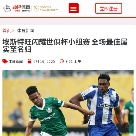
立即注册
首页 >
体育新闻
埃斯特旺闪耀世俱杯小组赛 全场最佳属
实至名归
体育新闻
6月 16, 2025
9:01 上午