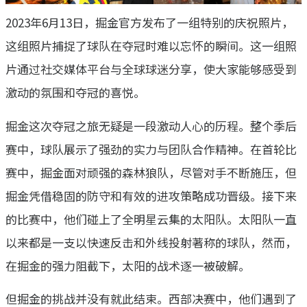
2023年6月13日，掘金官方发布了一组特别的庆祝照片，
这组照片捕捉了球队在夺冠时难以忘怀的瞬间。这一组照
片通过社交媒体平台与全球球迷分享，使大家能够感受到
激动的氛围和夺冠的喜悦。
掘金这次夺冠之旅无疑是一段激动人心的历程。整个季后
赛中，球队展示了强劲的实力与团队合作精神。在首轮比
赛中，掘金面对顽强的森林狼队，尽管对手不断施压，但
掘金凭借稳固的防守和有效的进攻策略成功晋级。接下来
的比赛中，他们碰上了全明星云集的太阳队。太阳队一直
以来都是一支以快速反击和外线投射著称的球队，然而，
在掘金的强力阻截下，太阳的战术逐一被破解。
但掘金的挑战并没有就此结束。西部决赛中，他们遇到了