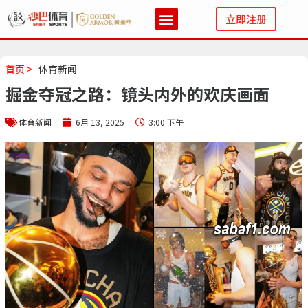
立即注册
首页 >
体育新闻
掘金夺冠之路：镜头内外的欢庆画面
体育新闻
6月 13, 2025
3:00 下午