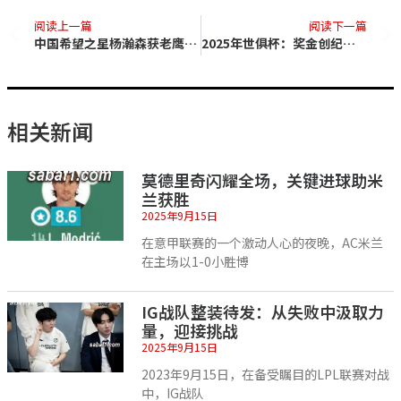
阅读上一篇
阅读下一篇
中国希望之星杨瀚森获老鹰队试训机会，冲击NBA选秀赛场
2025年世俱杯：奖金创纪录，全球足坛盛事展望
相关新闻
莫德里奇闪耀全场，关键进球助米
兰获胜
2025年9月15日
在意甲联赛的一个激动人心的夜晚，AC米兰
在主场以1-0小胜博
IG战队整装待发：从失败中汲取力
量，迎接挑战
2025年9月15日
2023年9月15日，在备受瞩目的LPL联赛对战
中，IG战队