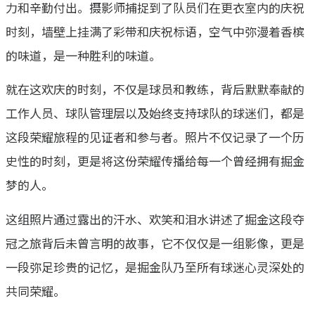
力和辛勤付出。摄影师捕捉到了队员们在更衣室内的庆祝
时刻，墙壁上挂满了彩带和庆祝标语，空气中弥漫着香槟
的味道，是一种胜利的味道。
就在这欢庆的时刻，不仅是球员和教练，背后默默奉献的
工作人员、球队管理层以及始终支持球队的球迷们，都是
这段荣耀旅程的见证者和参与者。照片不仅记录了一个历
史性的时刻，更是将这份荣耀传播给每一个曾经拥有掘金
梦的人。
这组照片通过露出的汗水、欢笑和泪水讲述了掘金这段夺
冠之旅背后未曾言明的故事，它不仅仅是一组影像，更是
一段弥足珍贵的记忆，是掘金队乃至所有球迷心灵深处的
共同荣耀。