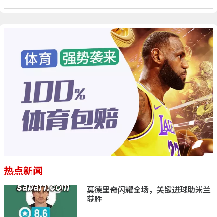
热点新闻
莫德里奇闪耀全场，关键进球助米兰
获胜