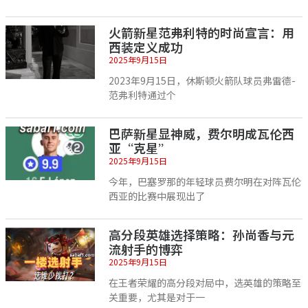
火箭新星范弗利特的时尚宣言：用
西装定义成功
2025年9月15日
2023年9月15日，休斯顿火箭队球员弗雷德-
范弗利特通过个
巴萨新星显神威，费尔明成瓦伦西
亚“克星”
2025年9月15日
今年，巴塞罗那的年轻球员费尔明在对阵瓦伦
西亚的比赛中展现出了
高分段英雄选择策略：孙尚香与元
流射手的博弈
2025年9月15日
在王者荣耀的高分段对局中，选英雄的策略至
关重要，尤其是对于一