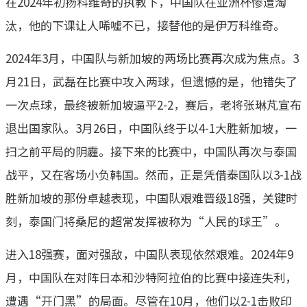
在2024年初扬科维奇的执教下，中国队在亚洲杯惨遭淘
汰，他的下课让人唏嘘不已，接替他的是伊万科维奇。
2024年3月，中国队与新加坡的两场比赛再次成为焦点。3
月21日，武磊在比赛中攻入两球，但遗憾的是，他错失了
一次点球，最终被新加坡逼平2-2，赛后，老将张琳芃宣布
退出国家队。3月26日，中国队终于以4-1大胜新加坡，一
扫之前平局的阴霾。接下来的比赛中，中国队再次与泰国
战平，又在客场小负韩国。然而，正是凭借泰国队以3-1战
胜新加坡的那份卓越表现，中国队艰难晋级18强，关键时
刻，泰国门将桑尼的超常发挥被称为“人民的球王”。
进入18强赛，面对强敌，中国队表现依然艰难。2024年9
月，中国队在对阵日本和沙特阿拉伯的比赛中接连失利，
遭遇“开门黑”的局面。尽管在10月，他们以2-1击败印