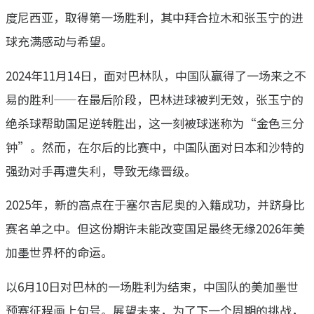
度尼西亚，取得第一场胜利，其中拜合拉木和张玉宁的进
球充满感动与希望。
2024年11月14日，面对巴林队，中国队赢得了一场来之不
易的胜利——在最后阶段，巴林进球被判无效，张玉宁的
绝杀球帮助国足逆转胜出，这一刻被球迷称为“金色三分
钟”。然而，在尔后的比赛中，中国队面对日本和沙特的
强劲对手再遭失利，导致无缘晋级。
2025年，新的高点在于塞尔吉尼奥的入籍成功，并跻身比
赛名单之中。但这份期许未能改变国足最终无缘2026年美
加墨世界杯的命运。
以6月10日对巴林的一场胜利为结束，中国队的美加墨世
预赛征程画上句号。展望未来，为了下一个周期的挑战，