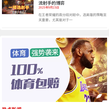
流射手的博弈
2025年9月15日
在王者荣耀的高分段对局中，选英雄的策略至
关重要，尤其是对于一