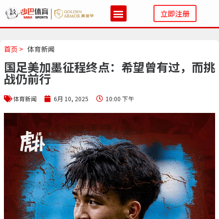
立即注册
首页 >
体育新闻
国足美加墨征程终点：希望曾有过，而挑
战仍前行
体育新闻
6月 10, 2025
10:00 下午