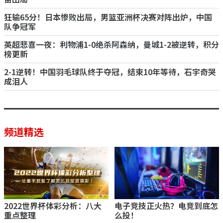
狂输65分！日本惨败出局，男篮亚洲杯决赛对阵出炉，中国
队争冠军
英超悲喜一夜：利物浦1-0绝杀阿森纳，曼城1-2被逆转，积分
榜更新
2-1逆转！中国羽毛球队终于夺冠，结束10年等待，石宇奇哭
成泪人
频道精选
2022世界杯体彩分析：八大
电子竞技正火热？电竞到底怎
重点整理
么投！