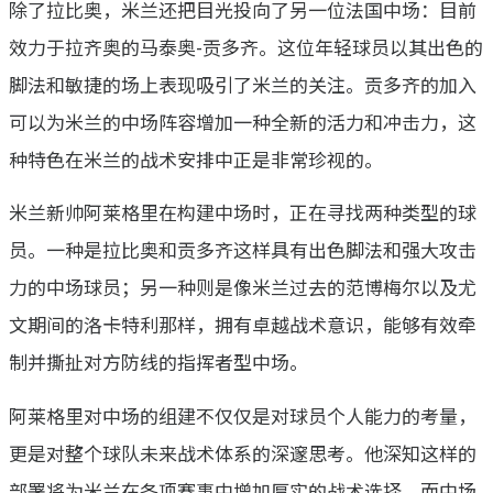
除了拉比奥，米兰还把目光投向了另一位法国中场：目前
效力于拉齐奥的马泰奥-贡多齐。这位年轻球员以其出色的
脚法和敏捷的场上表现吸引了米兰的关注。贡多齐的加入
可以为米兰的中场阵容增加一种全新的活力和冲击力，这
种特色在米兰的战术安排中正是非常珍视的。
米兰新帅阿莱格里在构建中场时，正在寻找两种类型的球
员。一种是拉比奥和贡多齐这样具有出色脚法和强大攻击
力的中场球员；另一种则是像米兰过去的范博梅尔以及尤
文期间的洛卡特利那样，拥有卓越战术意识，能够有效牵
制并撕扯对方防线的指挥者型中场。
阿莱格里对中场的组建不仅仅是对球员个人能力的考量，
更是对整个球队未来战术体系的深邃思考。他深知这样的
部署将为米兰在各项赛事中增加厚实的战术选择，而中场