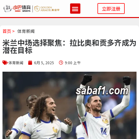
立即注册
首页 >
体育新闻
米兰中场选择聚焦：拉比奥和贡多齐成为
潜在目标
体育新闻
6月 5, 2025
9:00 上午