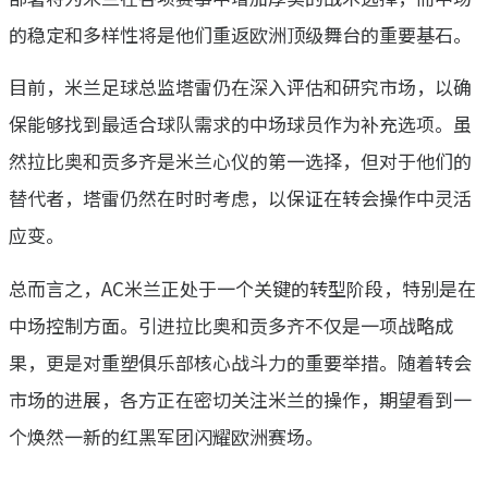
的稳定和多样性将是他们重返欧洲顶级舞台的重要基石。
目前，米兰足球总监塔雷仍在深入评估和研究市场，以确
保能够找到最适合球队需求的中场球员作为补充选项。虽
然拉比奥和贡多齐是米兰心仪的第一选择，但对于他们的
替代者，塔雷仍然在时时考虑，以保证在转会操作中灵活
应变。
总而言之，AC米兰正处于一个关键的转型阶段，特别是在
中场控制方面。引进拉比奥和贡多齐不仅是一项战略成
果，更是对重塑俱乐部核心战斗力的重要举措。随着转会
市场的进展，各方正在密切关注米兰的操作，期望看到一
个焕然一新的红黑军团闪耀欧洲赛场。