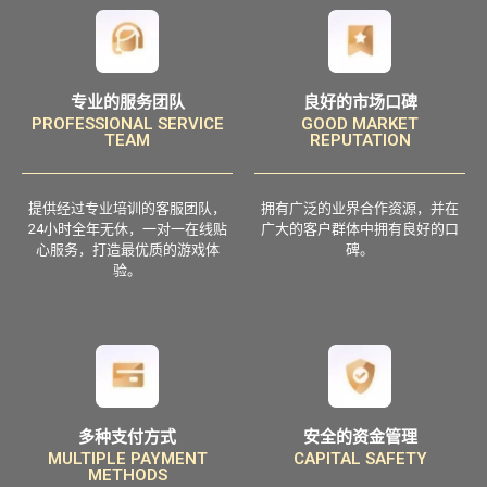
专业的服务团队
良好的市场口碑
PROFESSIONAL SERVICE
GOOD MARKET
TEAM
REPUTATION
提供经过专业培训的客服团队，
拥有广泛的业界合作资源，并在
24小时全年无休，一对一在线贴
广大的客户群体中拥有良好的口
心服务，打造最优质的游戏体
碑。
验。
多种支付方式
安全的资金管理
MULTIPLE PAYMENT
CAPITAL SAFETY
METHODS