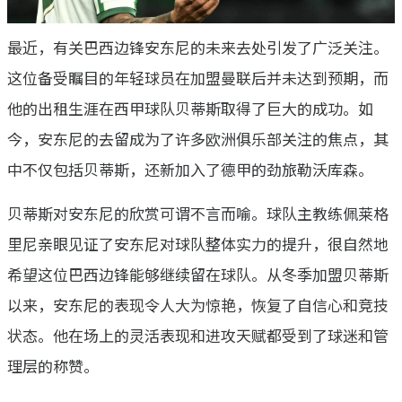
最近，有关巴西边锋安东尼的未来去处引发了广泛关注。
这位备受瞩目的年轻球员在加盟曼联后并未达到预期，而
他的出租生涯在西甲球队贝蒂斯取得了巨大的成功。如
今，安东尼的去留成为了许多欧洲俱乐部关注的焦点，其
中不仅包括贝蒂斯，还新加入了德甲的劲旅勒沃库森。
贝蒂斯对安东尼的欣赏可谓不言而喻。球队主教练佩莱格
里尼亲眼见证了安东尼对球队整体实力的提升，很自然地
希望这位巴西边锋能够继续留在球队。从冬季加盟贝蒂斯
以来，安东尼的表现令人大为惊艳，恢复了自信心和竞技
状态。他在场上的灵活表现和进攻天赋都受到了球迷和管
理层的称赞。