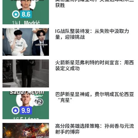
获胜
IG战队整装待发：从失败中汲取力
量，迎接挑战
火箭新星范弗利特的时尚宣言：用西
装定义成功
巴萨新星显神威，费尔明成瓦伦西亚
“克星”
高分段英雄选择策略：孙尚香与元流
射手的博弈