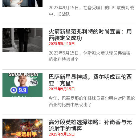
2023年9月15日，在备受瞩目的LPL联赛对战
中，IG战队
火箭新星范弗利特的时尚宣言：用
西装定义成功
2025年9月15日
2023年9月15日，休斯顿火箭队球员弗雷德-
范弗利特通过个
巴萨新星显神威，费尔明成瓦伦西
亚“克星”
2025年9月15日
今年，巴塞罗那的年轻球员费尔明在对阵瓦伦
西亚的比赛中展现出了
高分段英雄选择策略：孙尚香与元
流射手的博弈
2025年9月15日