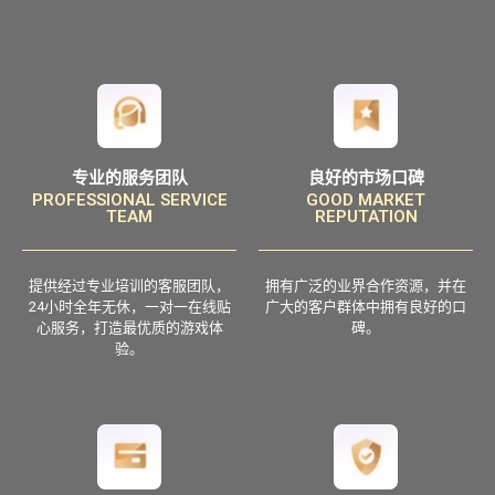
专业的服务团队
良好的市场口碑
PROFESSIONAL SERVICE
GOOD MARKET
TEAM
REPUTATION
提供经过专业培训的客服团队，
拥有广泛的业界合作资源，并在
24小时全年无休，一对一在线贴
广大的客户群体中拥有良好的口
心服务，打造最优质的游戏体
碑。
验。