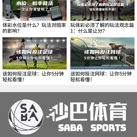
体彩水位是什么？玩法对赔率
玩体彩必须了解的玩法观念篇
的影响？
1：什么是让分？
该如何投注足球：让你5分钟
该如何投注网球：让你5分钟
轻松看懂！
轻松看懂！