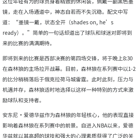
这位年轻有为的球员身着精致的休闲装，佩戴一副黑色墨
镜，走在入场通道中，神态自若而不失沉稳。配文中写
道：“墨镜一戴，状态全开（shades on, he’s
ready）。”简单的一句话却道出了球队和球迷对即将到
来的比赛的满满期待。
即将到来的比赛是西部决赛的第四场交锋，将于晚上8:30
在森林狼的主场拉开战幕。目前，森林狼在系列赛中以1-2
的比分稍稍落后于俄克拉荷马城雷霆。此时此刻，压力与
机遇并存，森林狼适时地选择以这样一种特别的方式来激
励球队和支持者。
安东尼·爱德华兹作为森林狼的年轻核心，他的表现直接
影响着森林狼在系列赛中的前景。自进入NBA以来，爱德
华兹就以其高超的球技和强大的心理素质获得了广泛的关