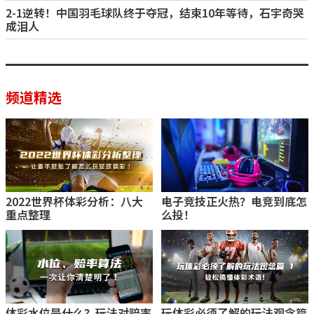
2-1逆转！中国羽毛球队终于夺冠，结束10年等待，石宇奇哭
成泪人
频道精选
2022世界杯体彩分析：八大
电子竞技正火热？电竞到底怎
重点整理
么投！
体彩水位是什么？玩法对赔率
玩体彩必须了解的玩法观念篇