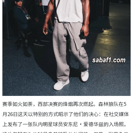
赛季如火如荼，西部决赛的烽烟再次燃起。森林狼队在5
月26日这天以特别的方式昭示了他们的决心：在社交媒体
上发布了一张队内明星球员安东尼·爱德华兹的入场照。