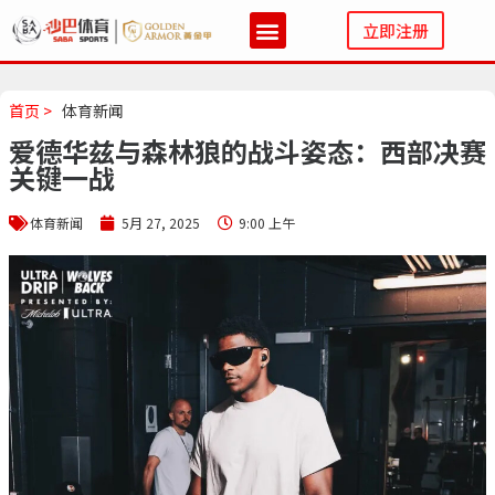
立即注册
首页 >
体育新闻
爱德华兹与森林狼的战斗姿态：西部决赛
关键一战
体育新闻
5月 27, 2025
9:00 上午