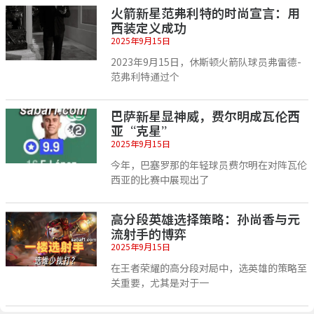
火箭新星范弗利特的时尚宣言：用
西装定义成功
2025年9月15日
2023年9月15日，休斯顿火箭队球员弗雷德-
范弗利特通过个
巴萨新星显神威，费尔明成瓦伦西
亚“克星”
2025年9月15日
今年，巴塞罗那的年轻球员费尔明在对阵瓦伦
西亚的比赛中展现出了
高分段英雄选择策略：孙尚香与元
流射手的博弈
2025年9月15日
在王者荣耀的高分段对局中，选英雄的策略至
关重要，尤其是对于一