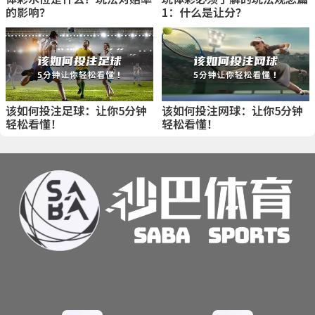
的影响？
1：什么是让分？
该如何投注足球：让你5分钟
该如何投注网球：让你5分钟
轻松看懂！
轻松看懂！