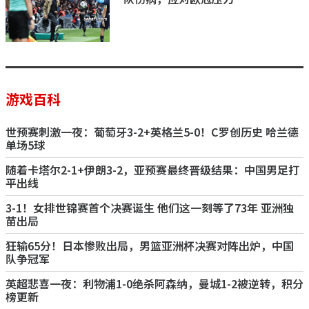
游戏百科
世预赛刺激一夜：葡萄牙3-2+英格兰5-0！C罗创历史 哈兰德
单场5球
随着卡塔尔2-1+伊朗3-2，亚预赛最终晋级结果：中国男足打
平出线
3-1！女排世锦赛首个决赛诞生 他们这一刻等了73年 亚洲独
苗出局
狂输65分！日本惨败出局，男篮亚洲杯决赛对阵出炉，中国
队争冠军
英超悲喜一夜：利物浦1-0绝杀阿森纳，曼城1-2被逆转，积分
榜更新