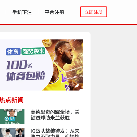
手机下注
平台注册
立即注册
热点新闻
莫德里奇闪耀全场，关
键进球助米兰获胜
IG战队整装待发：从失
败中汲取力量，迎接挑