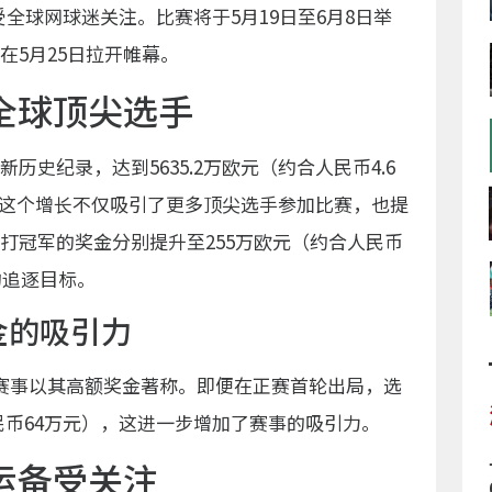
受全球网球迷关注。比赛将于5月19日至6月8日举
在5月25日拉开帷幕。
全球顶尖选手
史纪录，达到5635.2万欧元（约合人民币4.6
1%。这个增长不仅吸引了更多顶尖选手参加比赛，也提
打冠军的奖金分别提升至255万欧元（约合人民币
的追逐目标。
金的吸引力
贯赛事以其高额奖金著称。即便在正赛首轮出局，选
民币64万元），这进一步增加了赛事的吸引力。
运备受关注