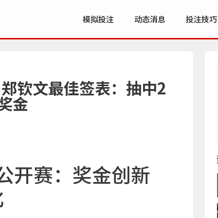
模拟投注
动态消息
投注技巧
！郑钦文最佳签表：抽中2
亿奖金
网球公开赛：奖金创新
化