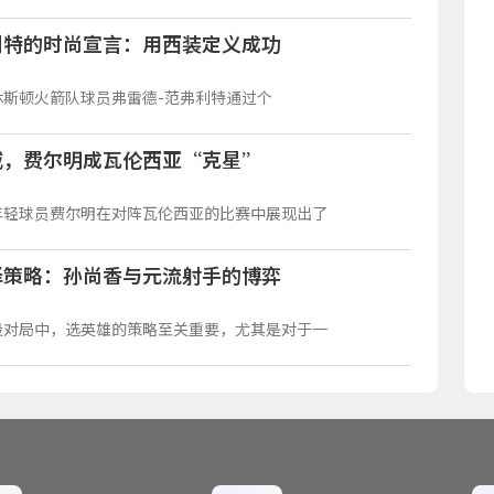
利特的时尚宣言：用西装定义成功
日，休斯顿火箭队球员弗雷德-范弗利特通过个
威，费尔明成瓦伦西亚“克星”
年轻球员费尔明在对阵瓦伦西亚的比赛中展现出了
择策略：孙尚香与元流射手的博弈
段对局中，选英雄的策略至关重要，尤其是对于一