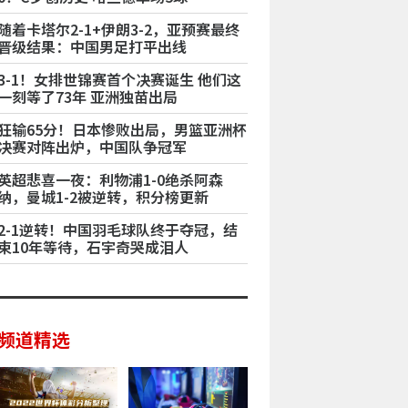
随着卡塔尔2-1+伊朗3-2，亚预赛最终
晋级结果：中国男足打平出线
3-1！女排世锦赛首个决赛诞生 他们这
一刻等了73年 亚洲独苗出局
狂输65分！日本惨败出局，男篮亚洲杯
决赛对阵出炉，中国队争冠军
英超悲喜一夜：利物浦1-0绝杀阿森
纳，曼城1-2被逆转，积分榜更新
2-1逆转！中国羽毛球队终于夺冠，结
束10年等待，石宇奇哭成泪人
频道精选