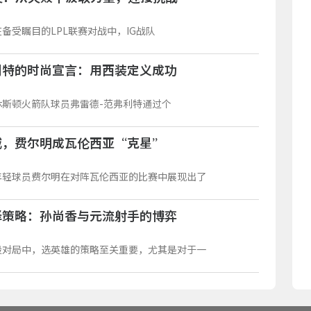
，在备受瞩目的LPL联赛对战中，IG战队
利特的时尚宣言：用西装定义成功
日，休斯顿火箭队球员弗雷德-范弗利特通过个
威，费尔明成瓦伦西亚“克星”
年轻球员费尔明在对阵瓦伦西亚的比赛中展现出了
择策略：孙尚香与元流射手的博弈
段对局中，选英雄的策略至关重要，尤其是对于一