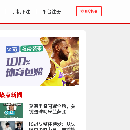
手机下注
平台注册
立即注册
热点新闻
莫德里奇闪耀全场，关
键进球助米兰获胜
IG战队整装待发：从失
败中汲取力量，迎接挑