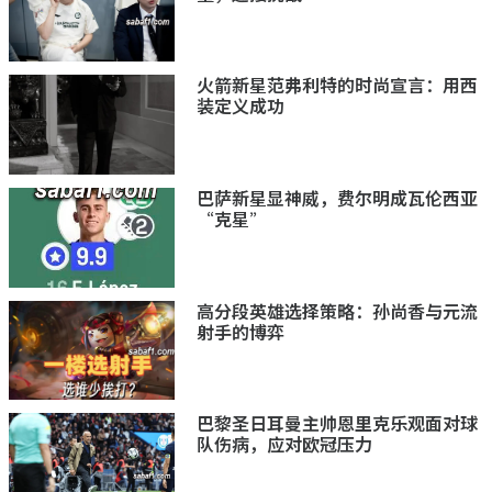
火箭新星范弗利特的时尚宣言：用西
装定义成功
巴萨新星显神威，费尔明成瓦伦西亚
“克星”
高分段英雄选择策略：孙尚香与元流
射手的博弈
巴黎圣日耳曼主帅恩里克乐观面对球
队伤病，应对欧冠压力