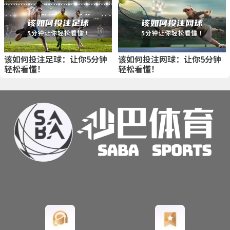
该如何投注足球：让你5分钟
该如何投注网球：让你5分钟
轻松看懂！
轻松看懂！