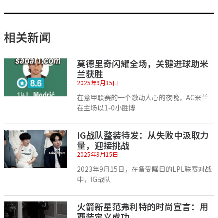
相关新闻
莫德里奇闪耀全场，关键进球助米
兰获胜
2025年9月15日
在意甲联赛的一个激动人心的夜晚，AC米兰
在主场以1-0小胜博
IG战队整装待发：从失败中汲取力
量，迎接挑战
2025年9月15日
2023年9月15日，在备受瞩目的LPL联赛对战
中，IG战队
火箭新星范弗利特的时尚宣言：用
西装定义成功