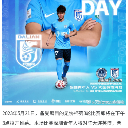
2023年5月21日，备受瞩目的足协杯第3轮比赛即将在下午
3点拉开帷幕。本场比赛深圳青年人将对阵大连英博，两