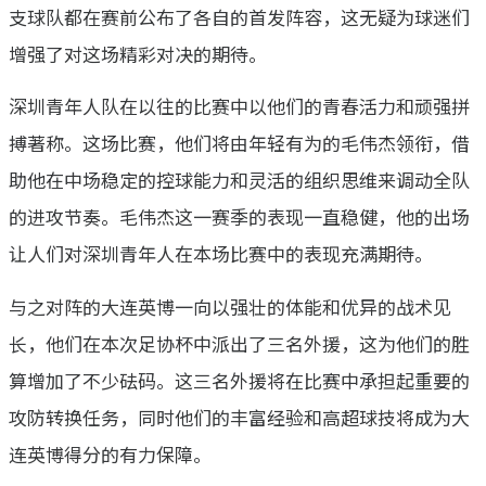
支球队都在赛前公布了各自的首发阵容，这无疑为球迷们
增强了对这场精彩对决的期待。
深圳青年人队在以往的比赛中以他们的青春活力和顽强拼
搏著称。这场比赛，他们将由年轻有为的毛伟杰领衔，借
助他在中场稳定的控球能力和灵活的组织思维来调动全队
的进攻节奏。毛伟杰这一赛季的表现一直稳健，他的出场
让人们对深圳青年人在本场比赛中的表现充满期待。
与之对阵的大连英博一向以强壮的体能和优异的战术见
长，他们在本次足协杯中派出了三名外援，这为他们的胜
算增加了不少砝码。这三名外援将在比赛中承担起重要的
攻防转换任务，同时他们的丰富经验和高超球技将成为大
连英博得分的有力保障。