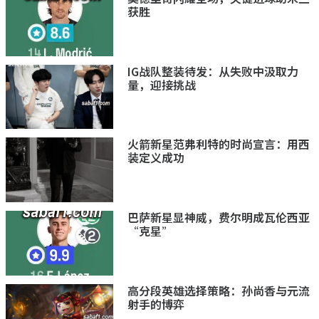
获胜
IG战队整装待发：从失败中汲取力
量，迎接挑战
火箭新星范弗利特的时尚宣言：用西
装定义成功
巴萨新星显神威，费尔明成瓦伦西亚
“克星”
高分段英雄选择策略：孙尚香与元流
射手的博弈