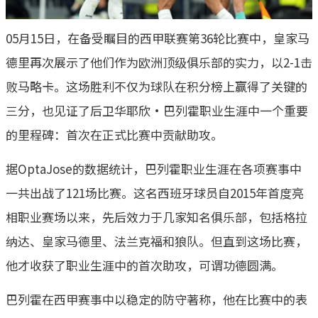
05月15日，在备受瞩目的西甲联赛第36轮比赛中，皇家马
德里再次展示了他们作为欧洲顶级俱乐部的实力，以2-1击
败马略卡。这场胜利不仅为球队在积分榜上赢得了关键的
三分，也见证了后卫华耶欣·巴列霍职业生涯中一个重要
的里程碑：首次在正式比赛中贡献助攻。
据OptaJose的数据统计，巴列霍职业生涯在各项赛事中
一共出战了121场比赛。这名西班牙球员自2015年首度亮
相职业赛场以来，先后效力于几家知名俱乐部，包括格拉
纳达、皇家马德里、法兰克福和狼队。但直到这场比赛，
他才收获了职业生涯中的首次助攻，可谓功德圆满。
巴列霍在西甲赛事中以稳定的防守著称，他在比赛中的表