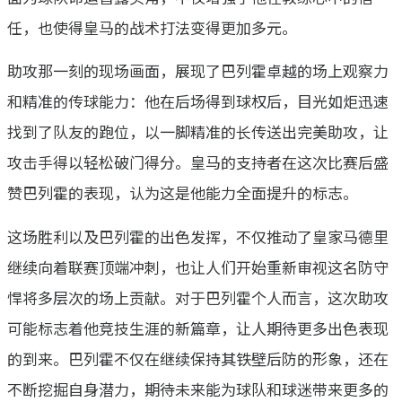
任，也使得皇马的战术打法变得更加多元。
助攻那一刻的现场画面，展现了巴列霍卓越的场上观察力
和精准的传球能力：他在后场得到球权后，目光如炬迅速
找到了队友的跑位，以一脚精准的长传送出完美助攻，让
攻击手得以轻松破门得分。皇马的支持者在这次比赛后盛
赞巴列霍的表现，认为这是他能力全面提升的标志。
这场胜利以及巴列霍的出色发挥，不仅推动了皇家马德里
继续向着联赛顶端冲刺，也让人们开始重新审视这名防守
悍将多层次的场上贡献。对于巴列霍个人而言，这次助攻
可能标志着他竞技生涯的新篇章，让人期待更多出色表现
的到来。巴列霍不仅在继续保持其铁壁后防的形象，还在
不断挖掘自身潜力，期待未来能为球队和球迷带来更多的