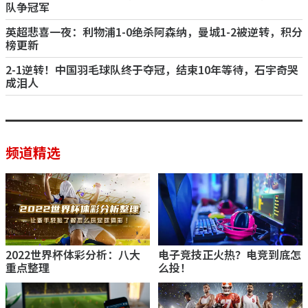
队争冠军
英超悲喜一夜：利物浦1-0绝杀阿森纳，曼城1-2被逆转，积分
榜更新
2-1逆转！中国羽毛球队终于夺冠，结束10年等待，石宇奇哭
成泪人
频道精选
2022世界杯体彩分析：八大
电子竞技正火热？电竞到底怎
重点整理
么投！