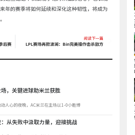
来年的赛季将如何延续和深化这种韧性，将成为
。
阅读下一篇
季后赛
LPL赛场再掀波澜：Bin完美操作击杀敌方
全场，关键进球助米兰获胜
动人心的夜晚，AC米兰在主场以1-0小胜博
发：从失败中汲取力量，迎接挑战