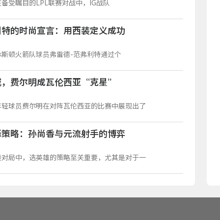
，在备受瞩目的LPL联赛对战中，IG战队
利特的时尚宣言：用西装定义成功
日，休斯顿火箭队球员弗雷德-范弗利特通过个
威，费尔明成瓦伦西亚“克星”
年轻球员费尔明在对阵瓦伦西亚的比赛中展现出了
择策略：孙尚香与元流射手的博弈
段对局中，选英雄的策略至关重要，尤其是对于一