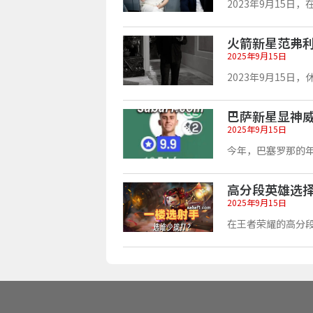
2023年9月15日
火箭新星范弗
2025年9月15日
2023年9月15
巴萨新星显神
2025年9月15日
今年，巴塞罗那的
高分段英雄选
2025年9月15日
在王者荣耀的高分