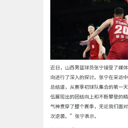
近日，山西男篮球员张宁接受了媒体
向进行了深入的探讨。张宁在采访中
总结道，从赛季初球队集合的第一天
伍展现出的团结向上和不断攀登的
气神贯穿了整个赛季，无论我们面对
次逆袭。”张宁表示。