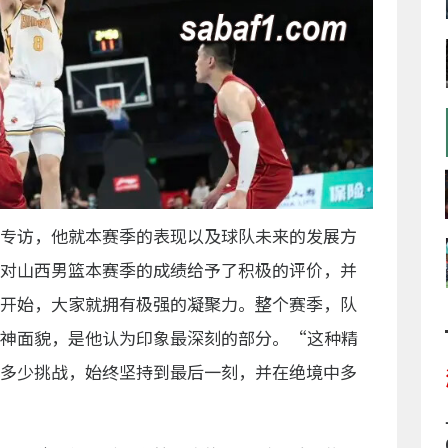
专访，他就本赛季的表现以及球队未来的发展方
对山西男篮本赛季的成绩给予了积极的评价，并
开始，大家就拥有极强的凝聚力。整个赛季，队
精神面貌，是他认为印象最深刻的部分。“这种精
多少挑战，始终坚持到最后一刻，并在绝境中多