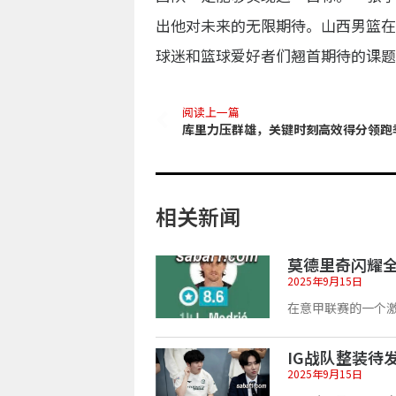
出他对未来的无限期待。山西男篮在
球迷和篮球爱好者们翘首期待的课题
阅读上一篇
库里力压群雄，关键时刻高效得分领跑
相关新闻
莫德里奇闪耀
2025年9月15日
在意甲联赛的一个激
IG战队整装待
2025年9月15日