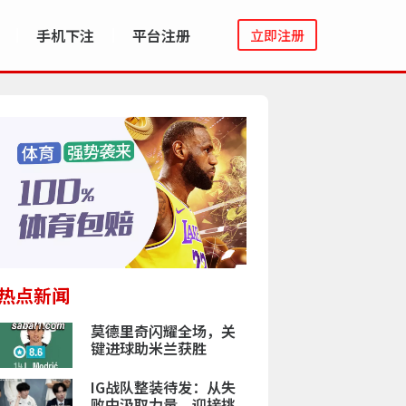
手机下注
平台注册
立即注册
热点新闻
莫德里奇闪耀全场，关
键进球助米兰获胜
IG战队整装待发：从失
败中汲取力量，迎接挑