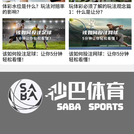
体彩水位是什么？玩法对赔率
玩体彩必须了解的玩法观念篇
的影响？
1：什么是让分？
该如何投注足球：让你5分钟
该如何投注网球：让你5分钟
轻松看懂！
轻松看懂！