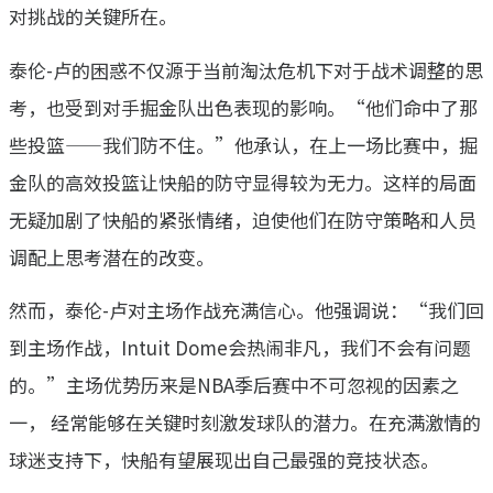
对挑战的关键所在。
泰伦-卢的困惑不仅源于当前淘汰危机下对于战术调整的思
考，也受到对手掘金队出色表现的影响。“他们命中了那
些投篮——我们防不住。”他承认，在上一场比赛中，掘
金队的高效投篮让快船的防守显得较为无力。这样的局面
无疑加剧了快船的紧张情绪，迫使他们在防守策略和人员
调配上思考潜在的改变。
然而，泰伦-卢对主场作战充满信心。他强调说：“我们回
到主场作战，Intuit Dome会热闹非凡，我们不会有问题
的。”主场优势历来是NBA季后赛中不可忽视的因素之
一， 经常能够在关键时刻激发球队的潜力。在充满激情的
球迷支持下，快船有望展现出自己最强的竞技状态。