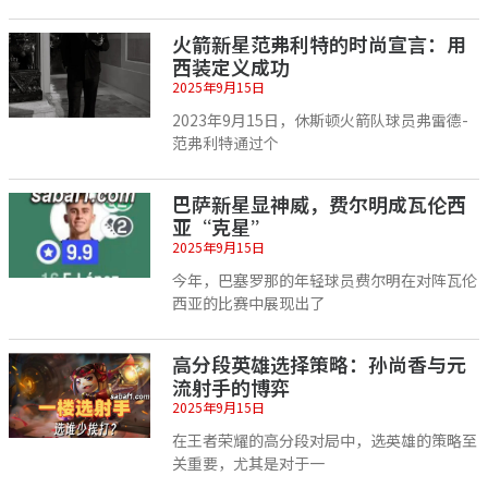
火箭新星范弗利特的时尚宣言：用
西装定义成功
2025年9月15日
2023年9月15日，休斯顿火箭队球员弗雷德-
范弗利特通过个
巴萨新星显神威，费尔明成瓦伦西
亚“克星”
2025年9月15日
今年，巴塞罗那的年轻球员费尔明在对阵瓦伦
西亚的比赛中展现出了
高分段英雄选择策略：孙尚香与元
流射手的博弈
2025年9月15日
在王者荣耀的高分段对局中，选英雄的策略至
关重要，尤其是对于一