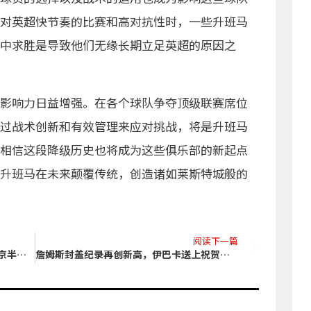
对英超快节奏的比赛和高对抗性时，一些升班马
中求胜是导致他们无缘长期立足英超的原因之
影响力日益增强。在各个球队争夺顶级联赛席位
过战术创新和有效管理来应对挑战，将是升班马
相信这段降级历史也将成为这些俱乐部的新起点
升班马在未来颠覆传统，创造诸如莱斯特城般的
阅读下一篇
CBA半决赛首战：曾凡博状态低迷，北京半场略胜山西
詹姆斯封盖纪录再创新高，伊巴卡送上祝贺之声