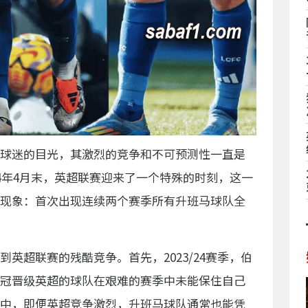
球迷的目光，其激烈的竞争和不可预测性一直是
4年4月末，英超联赛迎来了一个特殊的时刻，这一
现象：首次出现连续两个赛季所有升班马球队全
英超联赛的残酷竞争。首先，2023/24赛季，伯
冠晋级英超的球队在艰难的赛季中未能保住自己
中，即便英超竞争激烈，升班马球队通常也能凭