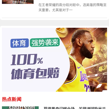
在王者荣耀的高分段对局中，选英雄的策略至
关重要，尤其是对于一
热点新闻
莫德里奇闪耀全场，关键进球助米兰