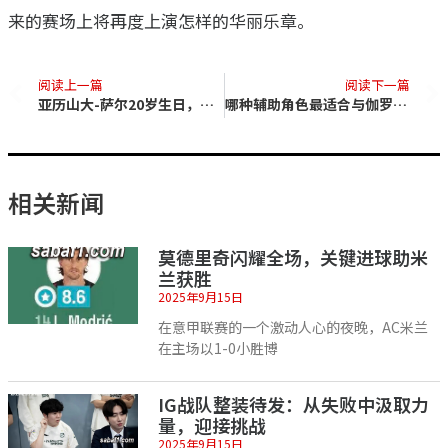
来的赛场上将再度上演怎样的华丽乐章。
阅读上一篇
阅读下一篇
亚历山大-萨尔20岁生日，奇才新星有望再创辉煌
哪种辅助角色最适合与伽罗搭配，确保其安全输出？
相关新闻
莫德里奇闪耀全场，关键进球助米
兰获胜
2025年9月15日
在意甲联赛的一个激动人心的夜晚，AC米兰
在主场以1-0小胜博
IG战队整装待发：从失败中汲取力
量，迎接挑战
2025年9月15日