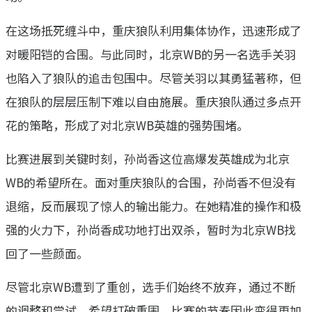
在这场抵死缠斗中，重庆狼队利用集体协作，迅速形成了
对暖阳铠的合围。与此同时，北京WB的另一名选手关羽
也陷入了狼队的追击包围中。尽管关羽以其勇猛著称，但
在狼队的层层压制下难以自由施展。重庆狼队通过多点开
花的策略，形成了对北京WB英雄的强势围堵。
比赛进展到关键时刻，孙尚香这位高爆发英雄成为北京
WB的希望所在。面对重庆狼队的合围，孙尚香不但没有
退缩，反而展现了惊人的输出能力。在她精准的操作和极
强的火力下，孙尚香成功地打出双杀，暂时为北京WB找
回了一些颜面。
尽管北京WB遭到了重创，选手们始终不放弃，通过不断
的调整和尝试，希望打破重围。比赛的节奏因此变得更加