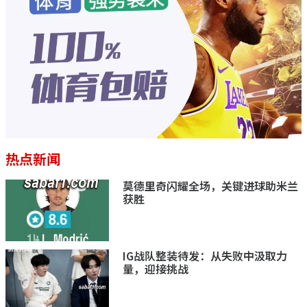
热点新闻
莫德里奇闪耀全场，关键进球助米兰
获胜
IG战队整装待发：从失败中汲取力
量，迎接挑战