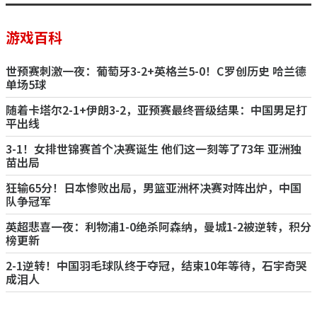
游戏百科
世预赛刺激一夜：葡萄牙3-2+英格兰5-0！C罗创历史 哈兰德
单场5球
随着卡塔尔2-1+伊朗3-2，亚预赛最终晋级结果：中国男足打
平出线
3-1！女排世锦赛首个决赛诞生 他们这一刻等了73年 亚洲独
苗出局
狂输65分！日本惨败出局，男篮亚洲杯决赛对阵出炉，中国
队争冠军
英超悲喜一夜：利物浦1-0绝杀阿森纳，曼城1-2被逆转，积分
榜更新
2-1逆转！中国羽毛球队终于夺冠，结束10年等待，石宇奇哭
成泪人