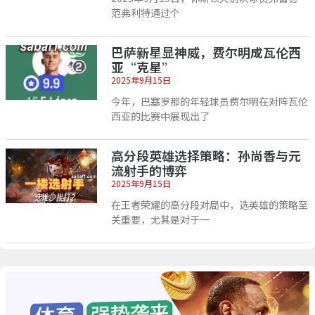
范弗利特通过个
巴萨新星显神威，费尔明成瓦伦西
亚“克星”
2025年9月15日
今年，巴塞罗那的年轻球员费尔明在对阵瓦伦
西亚的比赛中展现出了
高分段英雄选择策略：孙尚香与元
流射手的博弈
2025年9月15日
在王者荣耀的高分段对局中，选英雄的策略至
关重要，尤其是对于一