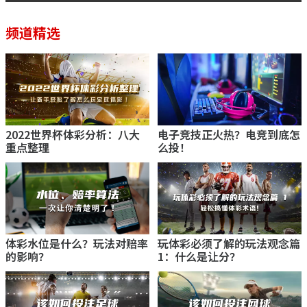
频道精选
2022世界杯体彩分析：八大
电子竞技正火热？电竞到底怎
重点整理
么投！
体彩水位是什么？玩法对赔率
玩体彩必须了解的玩法观念篇
的影响？
1：什么是让分？