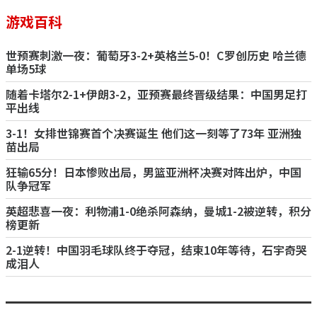
游戏百科
世预赛刺激一夜：葡萄牙3-2+英格兰5-0！C罗创历史 哈兰德
单场5球
随着卡塔尔2-1+伊朗3-2，亚预赛最终晋级结果：中国男足打
平出线
3-1！女排世锦赛首个决赛诞生 他们这一刻等了73年 亚洲独
苗出局
狂输65分！日本惨败出局，男篮亚洲杯决赛对阵出炉，中国
队争冠军
英超悲喜一夜：利物浦1-0绝杀阿森纳，曼城1-2被逆转，积分
榜更新
2-1逆转！中国羽毛球队终于夺冠，结束10年等待，石宇奇哭
成泪人