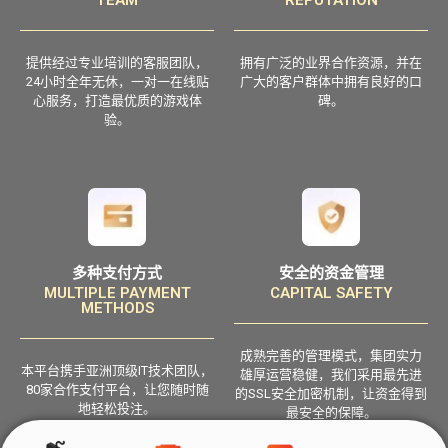
提供经过专业培训的客服团队，
拥有广泛的业界合作资源，并在
24小时全年无休，一对一在线贴
广大的客户群体中拥有良好的口
心服务，打造最优质的游戏体
碑。
验。
多种支付方式
安全的资金管理
MULTIPLE PAYMENT
CAPITAL SAFETY
METHODS
成熟完善的管理模式，集团实力
本平台携手亚洲顶级IT技术团队，
雄厚运营稳健，我们采用最先进
80家合作支付平台，让您随时随
的SSL安全加密机制，让资金得到
地轻松投注。
最安全的保障。