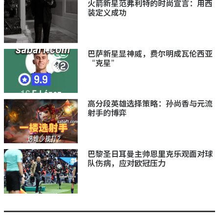
火箭新星范弗利特的时尚宣言：用西
装定义成功
巴萨新星显神威，费尔明成瓦伦西亚
“克星”
高分段英雄选择策略：孙尚香与元流
射手的博弈
巴黎圣日耳曼主帅恩里克乐观面对球
队伤病，应对欧冠压力