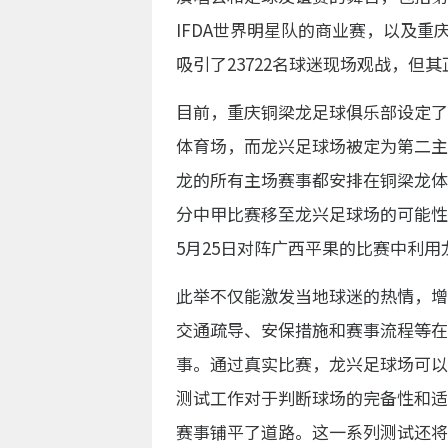
IFDA世界明星队的商业赛，以及
吸引了23722名球迷现场观战，但
目前，重庆铜梁龙足球俱乐部设定了
体育场，而龙兴足球场被定为第二主
龙的所有主场赛事都安排在铜梁龙体
分中甲比赛移至龙兴足球场的可能性
5月25日对阵广西平果的比赛中利用
此举不仅能激发当地球迷的热情，增
交通疏导、安保措施和赛事流程等在
事。通过真实比赛，龙兴足球场可以
测试工作对于判断球场的完备性和适
赛事铺平了道路。这一系列测试还将