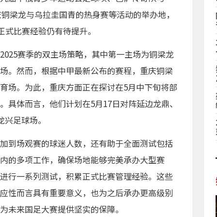
重庆铜梁龙与乌拉圭国青的热身赛等活动的举办地，
其正式比赛经验仍有待提升。
2025赛季的双主场策略，其中第一主场为铜梁龙
场。然而，根据中甲最新公布的赛程，重庆铜梁
育场。为此，重庆方面正在探讨在5月中下旬将部
。具体而言，他们计划在5月17日对阵延边龙鼎、
龙兴足球场。
加到场观赛的球迷人数，还有助于全面测试包括
内的多项工作，确保场地能够完美承办大型赛
进行一系列测试，积累正式比赛管理经验。这些
应性而言具有重要意义，也为之后承办更高级别
为未来国足大赛提供坚实的保障。