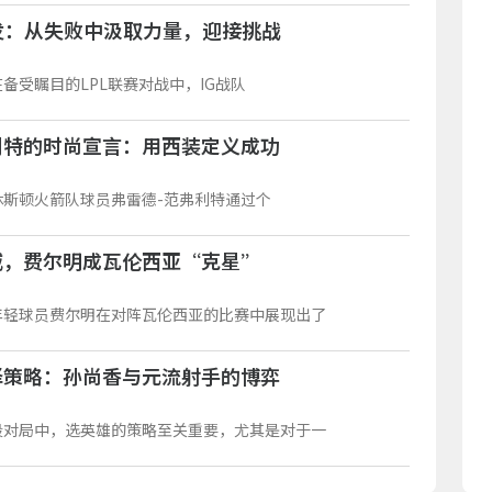
发：从失败中汲取力量，迎接挑战
，在备受瞩目的LPL联赛对战中，IG战队
利特的时尚宣言：用西装定义成功
日，休斯顿火箭队球员弗雷德-范弗利特通过个
威，费尔明成瓦伦西亚“克星”
年轻球员费尔明在对阵瓦伦西亚的比赛中展现出了
择策略：孙尚香与元流射手的博弈
段对局中，选英雄的策略至关重要，尤其是对于一