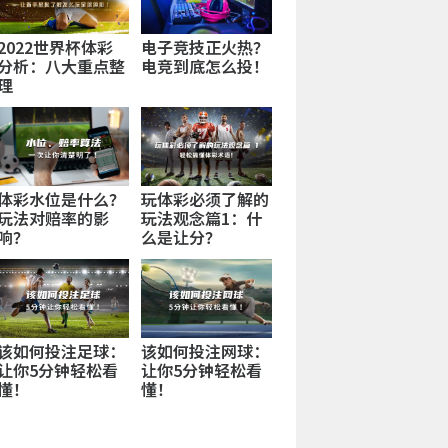
2022世界杯体彩
电子竞技正火热？
分析：八大重点整
电竞到底怎么投！
理
体彩水位是什么？
玩体彩必须了解的
玩法对赔率的影
玩法观念篇1：什
响？
么是让分？
该如何投注足球：
该如何投注网球：
让你5分钟轻松看
让你5分钟轻松看
懂！
懂！