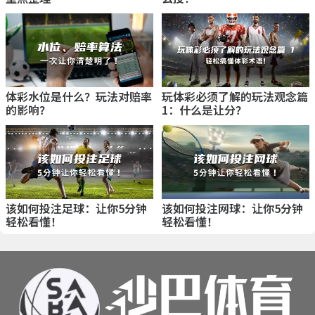
体彩水位是什么？玩法对赔率
玩体彩必须了解的玩法观念篇
的影响？
1：什么是让分？
该如何投注足球：让你5分钟
该如何投注网球：让你5分钟
轻松看懂！
轻松看懂！