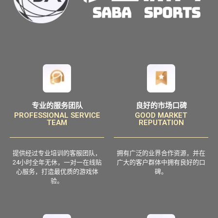
专业的服务团队
良好的市场口碑
PROFESSIONAL SERVICE
GOOD MARKET
TEAM
REPUTATION
提供经过专业培训的客服团队，
拥有广泛的业界合作资源，并在
24小时全年无休，一对一在线贴
广大的客户群体中拥有良好的口
心服务，打造最优质的游戏体
碑。
验。