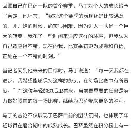
回顾自己在巴萨一队的首个赛季，马丁对个人的成长给予
了肯定。他坦言：“我对这个赛季的表现还是比较满意
的。刚开始的时候，确实很困难，因为进入一队是一个巨
大的转变。我花了一些时间来适应这样的环境，但我认为
自己适应得不错。现在的我，比赛季初更为成熟和自信，
正处在一个不错的时刻。”
当记者问到他未来的目标时，马丁说道：“每一天我都在
进步，我希望能够保持这样的势头，在每场比赛中有所贡
献。”在这位年轻的边后卫看来，当前更重要的任务是努
力做好眼前的每一场比赛，继续为巴萨带来更多的胜利。
马丁的言论不仅展现了巴萨目前的团队氛围，也体现了年
轻球员在磨合期中的成熟成长。巴萨虽然在积分榜上有一