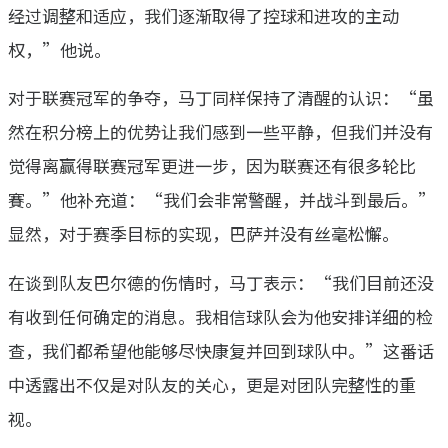
经过调整和适应，我们逐渐取得了控球和进攻的主动
权，”他说。
对于联赛冠军的争夺，马丁同样保持了清醒的认识：“虽
然在积分榜上的优势让我们感到一些平静，但我们并没有
觉得离赢得联赛冠军更进一步，因为联赛还有很多轮比
賽。”他补充道：“我们会非常警醒，并战斗到最后。”
显然，对于赛季目标的实现，巴萨并没有丝毫松懈。
在谈到队友巴尔德的伤情时，马丁表示：“我们目前还没
有收到任何确定的消息。我相信球队会为他安排详细的检
查，我们都希望他能够尽快康复并回到球队中。”这番话
中透露出不仅是对队友的关心，更是对团队完整性的重
视。