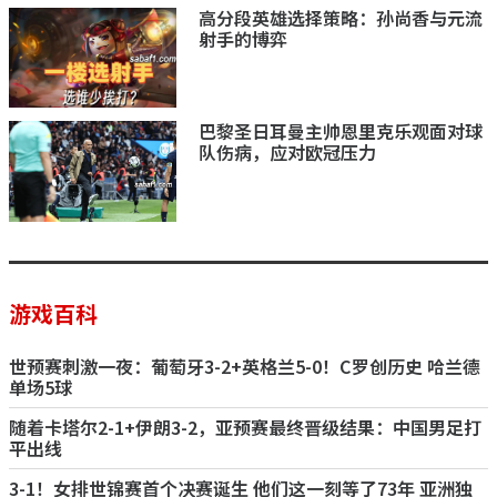
高分段英雄选择策略：孙尚香与元流
射手的博弈
巴黎圣日耳曼主帅恩里克乐观面对球
队伤病，应对欧冠压力
游戏百科
世预赛刺激一夜：葡萄牙3-2+英格兰5-0！C罗创历史 哈兰德
单场5球
随着卡塔尔2-1+伊朗3-2，亚预赛最终晋级结果：中国男足打
平出线
3-1！女排世锦赛首个决赛诞生 他们这一刻等了73年 亚洲独