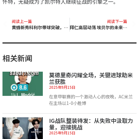
怀特，无疑成为了凯尔特人继续征战的引擎之一。
阅读上一篇
阅读下一篇
黄蜂新秀科利尔带球突破，挑战爵士防线致进惊艳一球
拜仁高层动荡 埃贝尔的未来充满不确定性
相关新闻
莫德里奇闪耀全场，关键进球助米
兰获胜
2025年9月15日
在意甲联赛的一个激动人心的夜晚，AC米兰
在主场以1-0小胜博
IG战队整装待发：从失败中汲取力
量，迎接挑战
2025年9月15日