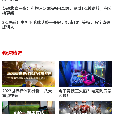
英超悲喜一夜：利物浦1-0绝杀阿森纳，曼城1-2被逆转，积分
榜更新
2-1逆转！中国羽毛球队终于夺冠，结束10年等待，石宇奇哭
成泪人
频道精选
2022世界杯体彩分析：八大
电子竞技正火热？电竞到底怎
重点整理
么投！