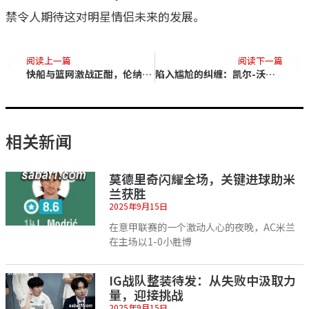
禁令人期待这对明星情侣未来的发展。
阅读上一篇
阅读下一篇
快船与篮网激战正酣，伦纳德精彩表现引领球队攻防两端
陷入尴尬的纠缠：凯尔-沃克婚姻生活面临挑战
相关新闻
莫德里奇闪耀全场，关键进球助米
兰获胜
2025年9月15日
在意甲联赛的一个激动人心的夜晚，AC米兰
在主场以1-0小胜博
IG战队整装待发：从失败中汲取力
量，迎接挑战
2025年9月15日