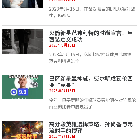
2023年9月15日，在备受瞩目的LPL联赛对战
中，IG战队
火箭新星范弗利特的时尚宣言：用
西装定义成功
2025年9月15日
2023年9月15日，休斯顿火箭队球员弗雷德-
范弗利特通过个
巴萨新星显神威，费尔明成瓦伦西
亚“克星”
2025年9月15日
今年，巴塞罗那的年轻球员费尔明在对阵瓦伦
西亚的比赛中展现出了
高分段英雄选择策略：孙尚香与元
流射手的博弈
2025年9月15日