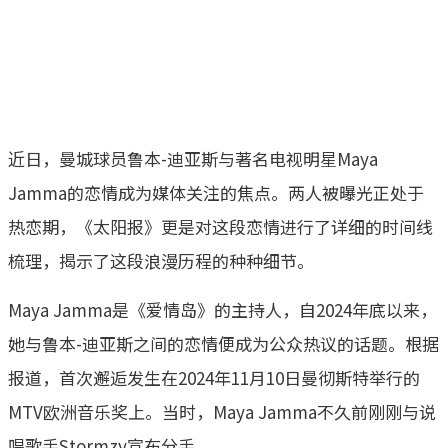
近日，曼城球员鲁本-迪亚斯与著名电视明星Maya
Jamma的恋情成为媒体关注的焦点。两人被曝光正处于
热恋期，《太阳报》更是对这段恋情进行了详细的时间线
梳理，揭示了这段浪漫历程的种种细节。
Maya Jamma是《爱情岛》的主持人，自2024年底以来，
她与鲁本-迪亚斯之间的恋情便成为公众热议的话题。根据
报道，首次邂逅发生在2024年11月10日曼彻斯特举行的
MTV欧洲音乐奖上。当时，Maya Jamma不久前刚刚与说
唱歌手Stormzy宣布分手。