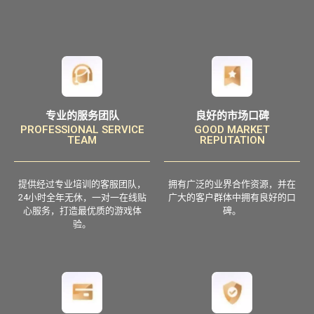
专业的服务团队
良好的市场口碑
PROFESSIONAL SERVICE
GOOD MARKET
TEAM
REPUTATION
提供经过专业培训的客服团队，
拥有广泛的业界合作资源，并在
24小时全年无休，一对一在线贴
广大的客户群体中拥有良好的口
心服务，打造最优质的游戏体
碑。
验。