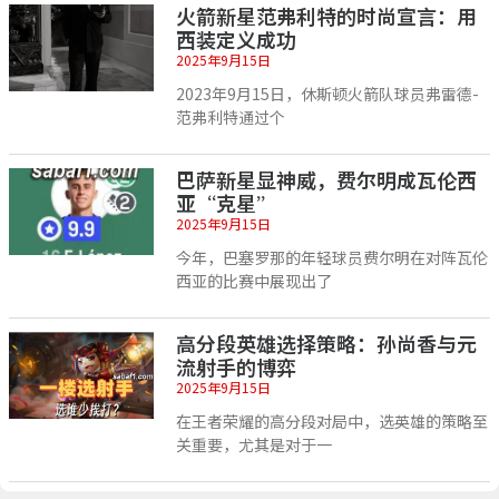
火箭新星范弗利特的时尚宣言：用
西装定义成功
2025年9月15日
2023年9月15日，休斯顿火箭队球员弗雷德-
范弗利特通过个
巴萨新星显神威，费尔明成瓦伦西
亚“克星”
2025年9月15日
今年，巴塞罗那的年轻球员费尔明在对阵瓦伦
西亚的比赛中展现出了
高分段英雄选择策略：孙尚香与元
流射手的博弈
2025年9月15日
在王者荣耀的高分段对局中，选英雄的策略至
关重要，尤其是对于一