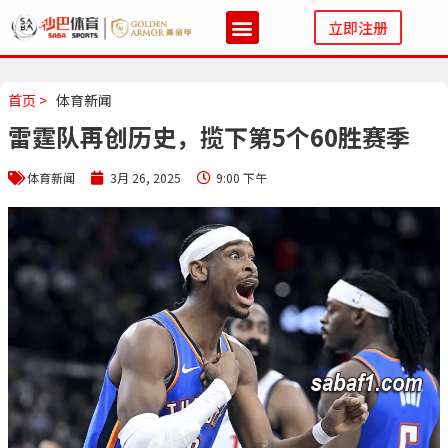
立即注册
首页 >
体育新闻
雷霆队再创历史，揽下第5个60胜赛季
体育新闻
3月 26, 2025
9:00 下午