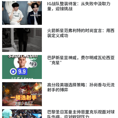
IG战队整装待发：从失败中汲取力
量，迎接挑战
火箭新星范弗利特的时尚宣言：用西
装定义成功
巴萨新星显神威，费尔明成瓦伦西亚
“克星”
高分段英雄选择策略：孙尚香与元流
射手的博弈
巴黎圣日耳曼主帅恩里克乐观面对球
队伤病，应对欧冠压力