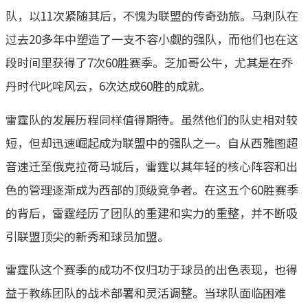
队，以11次紧随其后，不愧为联盟的传奇劲旅。马刺队在
过去20多年中塑造了一支不容小觑的强队，而他们也在这
段时间里获得了7次60胜赛季。芝加哥公牛，尤其是在乔
丹时代叱咤风云，6次达成60胜的成就。
雷霆队的发展历程同样值得期待。虽然他们的队史相对较
短，但却迅速崛起成为联盟中的强队之一。自从西雅图超
音速迁至俄克拉荷马城后，雷霆以其年轻的核心阵容和出
色的管理逐渐成为西部的顶级竞争者。在这五个60胜赛季
的背后，雷霆经历了团队的重建和实力的重整，并不断吸
引联盟顶尖的新秀和球员加盟。
雷霆队这个赛季的成功不仅归功于球员的出色表现，也得
益于教练团队的战术部署和灵活调整。当球队面临困难