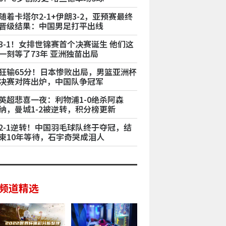
随着卡塔尔2-1+伊朗3-2，亚预赛最终
晋级结果：中国男足打平出线
3-1！女排世锦赛首个决赛诞生 他们这
一刻等了73年 亚洲独苗出局
狂输65分！日本惨败出局，男篮亚洲杯
决赛对阵出炉，中国队争冠军
英超悲喜一夜：利物浦1-0绝杀阿森
纳，曼城1-2被逆转，积分榜更新
2-1逆转！中国羽毛球队终于夺冠，结
束10年等待，石宇奇哭成泪人
频道精选