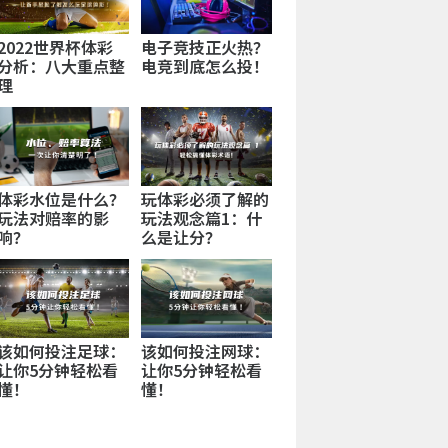
2022世界杯体彩
电子竞技正火热？
分析：八大重点整
电竞到底怎么投！
理
体彩水位是什么？
玩体彩必须了解的
玩法对赔率的影
玩法观念篇1：什
响？
么是让分？
该如何投注足球：
该如何投注网球：
让你5分钟轻松看
让你5分钟轻松看
懂！
懂！