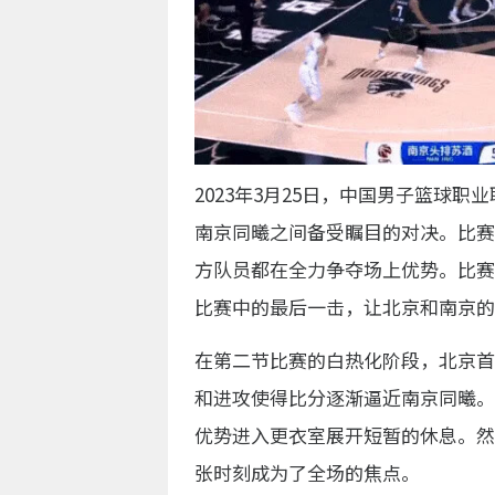
2023年3月25日，中国男子篮球
南京同曦之间备受瞩目的对决。比赛
方队员都在全力争夺场上优势。比赛
比赛中的最后一击，让北京和南京的
在第二节比赛的白热化阶段，北京首
和进攻使得比分逐渐逼近南京同曦。
优势进入更衣室展开短暂的休息。然
张时刻成为了全场的焦点。