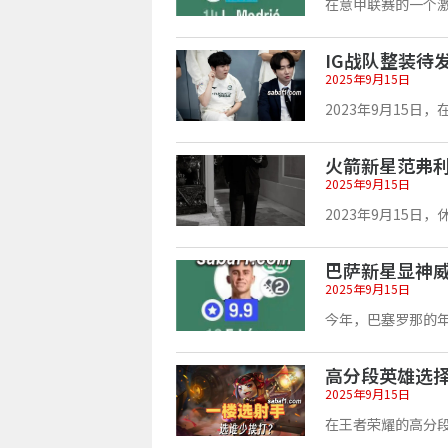
在意甲联赛的一个激
IG战队整装待
2025年9月15日
2023年9月15日
火箭新星范弗
2025年9月15日
2023年9月15
巴萨新星显神
2025年9月15日
今年，巴塞罗那的
高分段英雄选
2025年9月15日
在王者荣耀的高分