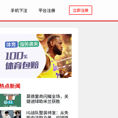
手机下注
平台注册
立即注册
热点新闻
莫德里奇闪耀全场，关
键进球助米兰获胜
IG战队整装待发：从失
败中汲取力量，迎接挑