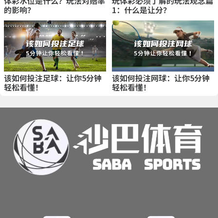
体彩水位是什么？玩法对赔率
玩体彩必须了解的玩法观念篇
的影响？
1：什么是让分？
该如何投注足球：让你5分钟
该如何投注网球：让你5分钟
轻松看懂！
轻松看懂！