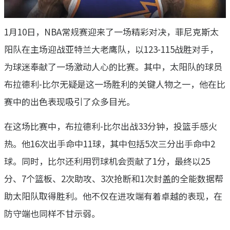
1月10日，NBA常规赛迎来了一场精彩对决，菲尼克斯太
阳队在主场迎战亚特兰大老鹰队，以123-115战胜对手，
为球迷奉献了一场激动人心的比赛。其中，太阳队的球员
布拉德利-比尔无疑是这一场胜利的关键人物之一，他在比
赛中的出色表现吸引了众多目光。
在这场比赛中，布拉德利-比尔出战33分钟，投篮手感火
热。他16次出手命中11球，其中包括5次三分出手命中2
球。同时，比尔还利用罚球机会贡献了1分，最终以25
分、7个篮板、2次助攻、3次抢断和1次封盖的全能数据帮
助太阳队取得胜利。他不仅在进攻端有着卓越的表现，在
防守端也同样不甘示弱。