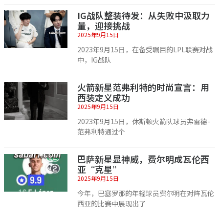
IG战队整装待发：从失败中汲取力
量，迎接挑战
2025年9月15日
2023年9月15日，在备受瞩目的LPL联赛对战
中，IG战队
火箭新星范弗利特的时尚宣言：用
西装定义成功
2025年9月15日
2023年9月15日，休斯顿火箭队球员弗雷德-
范弗利特通过个
巴萨新星显神威，费尔明成瓦伦西
亚“克星”
2025年9月15日
今年，巴塞罗那的年轻球员费尔明在对阵瓦伦
西亚的比赛中展现出了