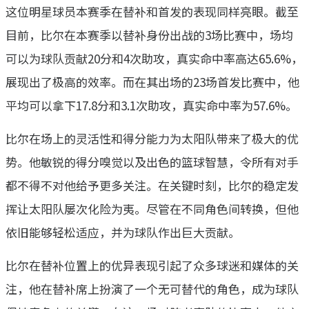
这位明星球员本赛季在替补和首发的表现同样亮眼。截至
目前，比尔在本赛季以替补身份出战的3场比赛中，场均
可以为球队贡献20分和4次助攻，真实命中率高达65.6%，
展现出了极高的效率。而在其出场的23场首发比赛中，他
平均可以拿下17.8分和3.1次助攻，真实命中率为57.6%。
比尔在场上的灵活性和得分能力为太阳队带来了极大的优
势。他敏锐的得分嗅觉以及出色的篮球智慧，令所有对手
都不得不对他给予更多关注。在关键时刻，比尔的稳定发
挥让太阳队屡次化险为夷。尽管在不同角色间转换，但他
依旧能够轻松适应，并为球队作出巨大贡献。
比尔在替补位置上的优异表现引起了众多球迷和媒体的关
注，他在替补席上扮演了一个无可替代的角色，成为球队